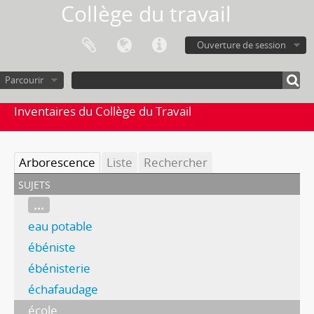
Collège du travail
Ouverture de session
Parcourir
Inventaires du Collège du Travail
Arborescence
Liste
Rechercher
sujets
...
eau potable
ébéniste
ébénisterie
échafaudage
école