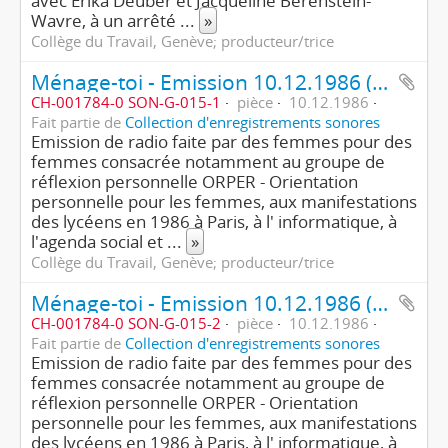
avec Erika Deuber et Jacqueline Berenstein-
Wavre, à un arrêté
...
»
Collège du Travail, Genève; producteur/trice
Ménage-toi - Emission 10.12.1986 (1ère partie/4)
CH-001784-0 SON-G-015-1
pièce
10.12.1986
Fait partie de
Collection d'enregistrements sonores
Emission de radio faite par des femmes pour des
femmes consacrée notamment au groupe de
réflexion personnelle ORPER - Orientation
personnelle pour les femmes, aux manifestations
des lycéens en 1986 à Paris, à l' informatique, à
l'agenda social et
...
»
Collège du Travail, Genève; producteur/trice
Ménage-toi - Emission 10.12.1986 (2ème partie/4)
CH-001784-0 SON-G-015-2
pièce
10.12.1986
Fait partie de
Collection d'enregistrements sonores
Emission de radio faite par des femmes pour des
femmes consacrée notamment au groupe de
réflexion personnelle ORPER - Orientation
personnelle pour les femmes, aux manifestations
des lycéens en 1986 à Paris, à l' informatique, à