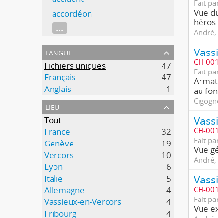
Fait pa
Vue du
accordéon
héros 
...
André, 
Vassi
langue
CH-001
Fichiers uniques
47
Fait pa
Français
47
Armatu
Anglais
1
au fon
Cigogne
lieu
Tout
CH-001
France
32
Fait pa
Genève
19
Vue gé
Vercors
10
André, 
Lyon
6
Vassi
Italie
5
Allemagne
4
CH-001
Fait pa
Vassieux-en-Vercors
4
Vue ex
Fribourg
4