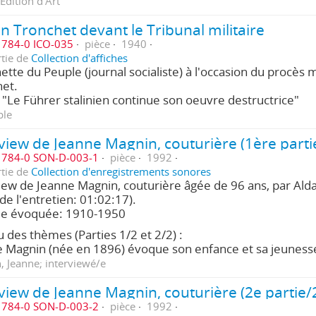
Edition d'Art
n Tronchet devant le Tribunal militaire
784-0 ICO-035
pièce
1940
rtie de
Collection d'affiches
tte du Peuple (journal socialiste) à l'occasion du procès mi
et.
 "Le Führer stalinien continue son oeuvre destructrice"
ple
view de Jeanne Magnin, couturière (1ère parti
784-0 SON-D-003-1
pièce
1992
rtie de
Collection d'enregistrements sonores
iew de Jeanne Magnin, couturière âgée de 96 ans, par Ald
 de l'entretien: 01:02:17).
de évoquée: 1910-1950
 des thèmes (Parties 1/2 et 2/2) :
 Magnin (née en 1896) évoque son enfance et sa jeunes
 Jeanne; interviewé/e
view de Jeanne Magnin, couturière (2e partie/
784-0 SON-D-003-2
pièce
1992