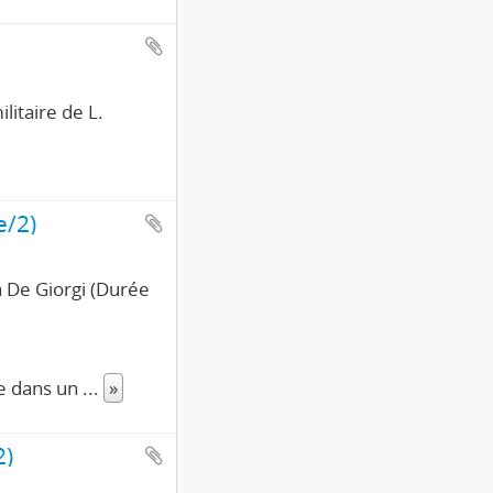
litaire de L.
e/2)
a De Giorgi (Durée
se dans un
...
»
2)