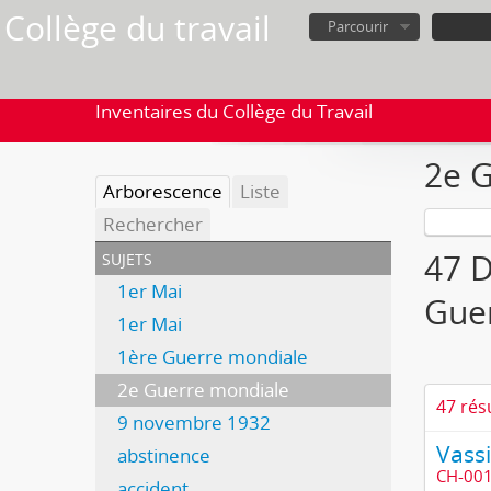
Collège du travail
Parcourir
Inventaires du Collège du Travail
2e 
Arborescence
Liste
Rechercher
sujets
47 D
1er Mai
Gue
1er Mai
1ère Guerre mondiale
2e Guerre mondiale
47 rés
9 novembre 1932
Vass
abstinence
CH-001
accident