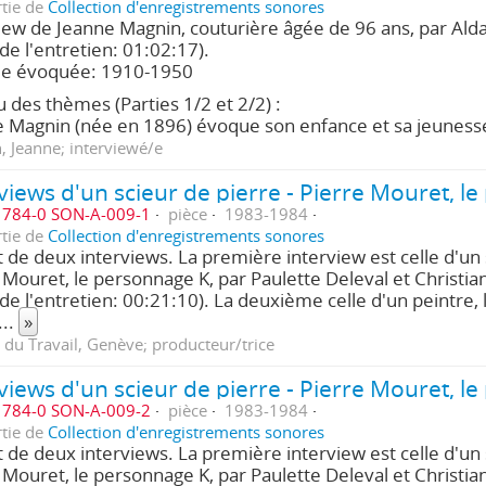
rtie de
Collection d'enregistrements sonores
iew de Jeanne Magnin, couturière âgée de 96 ans, par Ald
 de l'entretien: 01:02:17).
de évoquée: 1910-1950
 des thèmes (Parties 1/2 et 2/2) :
 Magnin (née en 1896) évoque son enfance et sa jeunes
 Jeanne; interviewé/e
784-0 SON-A-009-1
pièce
1983-1984
rtie de
Collection d'enregistrements sonores
git de deux interviews. La première interview est celle d'un 
 Mouret, le personnage K, par Paulette Deleval et Christi
 de l'entretien: 00:21:10). La deuxième celle d'un peintre,
...
»
 du Travail, Genève; producteur/trice
784-0 SON-A-009-2
pièce
1983-1984
rtie de
Collection d'enregistrements sonores
git de deux interviews. La première interview est celle d'un 
 Mouret, le personnage K, par Paulette Deleval et Christi