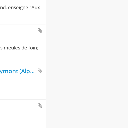
ond, enseigne "Aux
s meules de foin;
Vassieux-en-Vercors, vue générale et Chaîne du Veymont (Alpes)