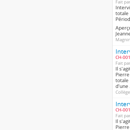
Fait pa
Interv
totale
Pério
Aperçu
Jeanne
Magnin,
CH-001
Fait pa
Il s'a
Pierre
totale
d'une
Collège
CH-001
Fait pa
Il s'a
Pierre