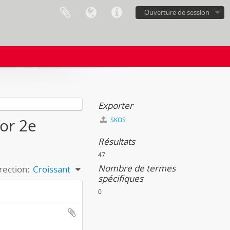
Ouverture de session
Exporter
for 2e
SKOS
Résultats
47
Nombre de termes
rection:
Croissant
spécifiques
0