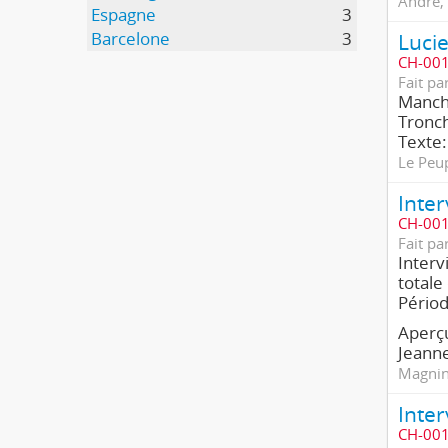
André, 
Espagne
3
Barcelone
3
Lucie
CH-001
Fait pa
Manche
Tronch
Texte:
Le Peu
Inter
CH-001
Fait pa
Interv
totale
Pério
Aperçu
Jeanne
Magnin,
Inter
CH-001