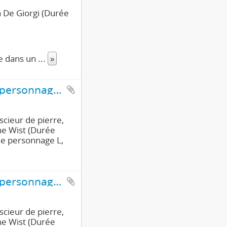
a De Giorgi (Durée
se dans un
...
»
Interviews d'un scieur de pierre - Pierre Mouret, le personnage K - ainsi que d'un peintre - le personnage L - , d'une employée d'usine d'armement et d'un ouvrier (1ère partie/2)
scieur de pierre,
ane Wist (Durée
 le personnage L,
Interviews d'un scieur de pierre - Pierre Mouret, le personnage K ainsi que d'un peintre - le personnage L, d'une employée d'usine d'armement et d'un ouvrier (2ème partie/2)
scieur de pierre,
ane Wist (Durée