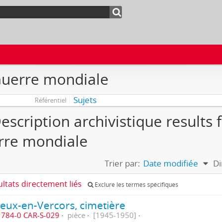
Guerre mondiale
Sujets
Référentiel
escription archivistique results 
rre mondiale
Trier par:
Date modifiée
Di
ultats directement liés
Exclure les termes spécifiques
ieux-en-Vercors, cimetière
784-0 CAR-S-029
pièce
[1945-1950]