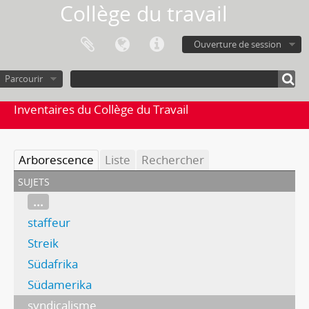
Collège du travail
Ouverture de session
Parcourir
Inventaires du Collège du Travail
Arborescence
Liste
Rechercher
sujets
...
staffeur
Streik
Südafrika
Südamerika
syndicalisme