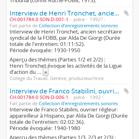
Tribunal (conflit Ruche-FOBB, 1973).
Interview de Henri Tronchet, ancien syndicaliste de la FOBB (1ère partie/2)
CH-001784-0 SON-D-001-1
pièce
1992?
Fait partie de
Collection d'enregistrements sonores
Interview de Henri Tronchet, ancien secrétaire
syndical de la FOBB, par Alda De Giorgi (Durée
totale de l'entretien: 01:11:52).
Période évoquée: 1930-1950
Aperçu des thèmes (Parties 1/2 et 2/2) :
Henri Tronchet évoque les activités de la Ligue
d’action du
...
»
Collège du Travail, Genève; producteur/trice
Interview de Franco Stabilini, ouvrier régleur-appareilleur (1ère partie/3)
CH-001784-0 SON-D-006-1
pièce
1992
Fait partie de
Collection d'enregistrements sonores
Interview de Franco Stabilini, ouvrier régleur-
appareilleur à Hispano, par Alda De Giorgi (Durée
totale de l'entretien: 02:02:36).
Période évoquée: 1940-1980
Aperçu des thèmes (Parties 1/3, 2/3 et 2/3) :