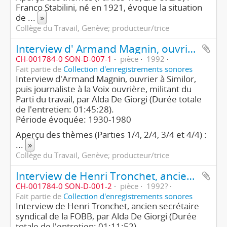
Franco Stabilini, né en 1921, évoque la situation
de
...
»
Collège du Travail, Genève; producteur/trice
Interview d' Armand Magnin, ouvrier, puis journaliste, militant du Parti du travail (1ère partie/4)
CH-001784-0 SON-D-007-1
pièce
1992
Fait partie de
Collection d'enregistrements sonores
Interview d'Armand Magnin, ouvrier à Similor,
puis journaliste à la Voix ouvrière, militant du
Parti du travail, par Alda De Giorgi (Durée totale
de l'entretien: 01:45:28).
Période évoquée: 1930-1980
Aperçu des thèmes (Parties 1/4, 2/4, 3/4 et 4/4) :
...
»
Collège du Travail, Genève; producteur/trice
Interview de Henri Tronchet, ancien syndicaliste de la FOBB (2e partie/2)
CH-001784-0 SON-D-001-2
pièce
1992?
Fait partie de
Collection d'enregistrements sonores
Interview de Henri Tronchet, ancien secrétaire
syndical de la FOBB, par Alda De Giorgi (Durée
totale de l'entretien: 01:11:52).