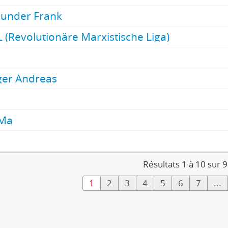
Gunder Frank
 (Revolutionäre Marxistische Liga)
ger Andreas
Ma
Résultats 1 à 10 sur 
1
2
3
4
5
6
7
...