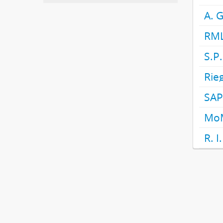
A. 
RML
S.P.
Rie
SAP
Mo
R. I.