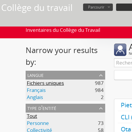
Collège du travail
Parcourir
Inventaires du Collège du Travail
Narrow your results
No
by:
langue
Fichiers uniques
987
Français
984
Anglais
2
Piet
type d'entité
Tout
CLI 
Personne
73
Ota
Collectivité
58