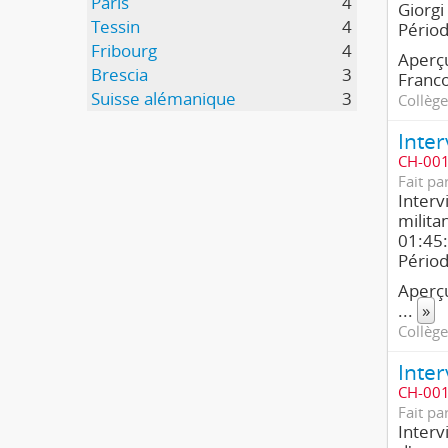
Paris
4
Giorgi
Tessin
4
Pério
Fribourg
4
Aperçu
Brescia
3
Franco
Suisse alémanique
3
Collège
CH-001
Fait pa
Interv
milita
01:45:
Pério
Aperçu
...
»
Collège
CH-001
Fait pa
Interv