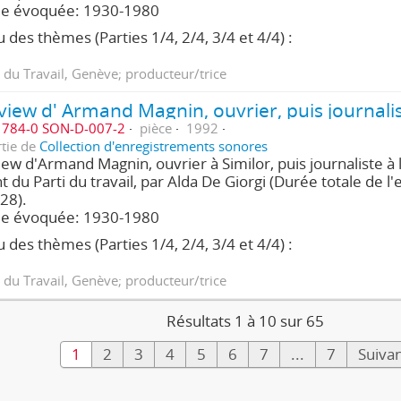
de évoquée: 1930-1980
 des thèmes (Parties 1/4, 2/4, 3/4 et 4/4) :
 du Travail, Genève; producteur/trice
784-0 SON-D-007-2
pièce
1992
rtie de
Collection d'enregistrements sonores
iew d'Armand Magnin, ouvrier à Similor, puis journaliste à 
nt du Parti du travail, par Alda De Giorgi (Durée totale de l'
28).
de évoquée: 1930-1980
 des thèmes (Parties 1/4, 2/4, 3/4 et 4/4) :
 du Travail, Genève; producteur/trice
Résultats 1 à 10 sur 65
1
2
3
4
5
6
7
...
7
Suivan