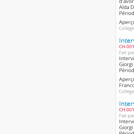
d'avor
Alda D
Pério
Aperçu
Collège
CH-001
Fait pa
Interv
Giorgi
Pério
Aperçu
Franco
Collège
CH-001
Fait pa
Interv
Giorgi
Pério