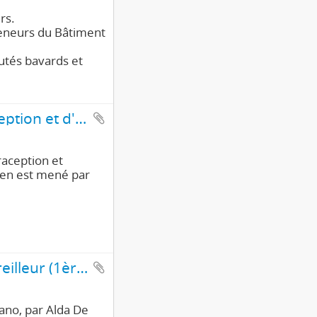
rs.
reneurs du Bâtiment
utés bavards et
Interview d'un ouvrier sur les pratiques de contraception et d'avortement (1ère partie/2)
raception et
ien est mené par
Interview de Franco Stabilini, ouvrier régleur-appareilleur (1ère partie/3)
pano, par Alda De