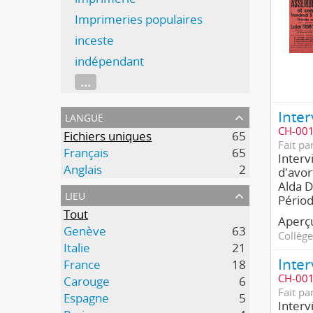
Imprimeries populaires
inceste
indépendant
...
langue
CH-001
Fichiers uniques
65
Fait pa
Français
65
Interv
Anglais
2
d'avor
Alda D
lieu
Pério
Tout
Aperçu
Genève
63
Collège
Italie
21
France
18
CH-001
Carouge
6
Fait pa
Espagne
5
Interv