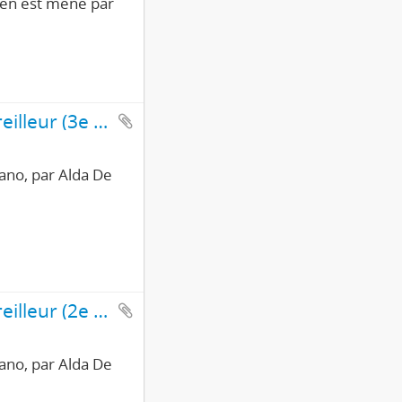
ien est mené par
Interview de Franco Stabilini, ouvrier régleur-appareilleur (3e partie/3)
pano, par Alda De
Interview de Franco Stabilini, ouvrier régleur-appareilleur (2e partie/3)
pano, par Alda De