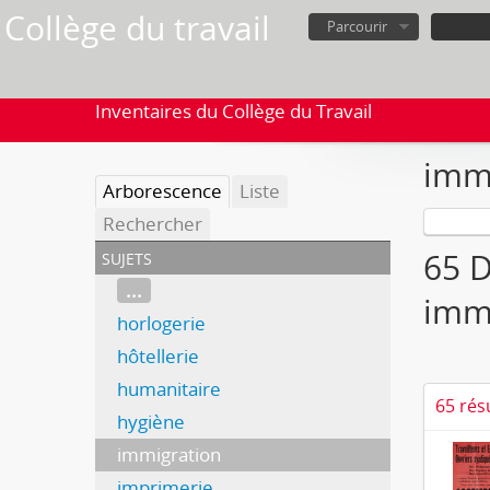
Collège du travail
Parcourir
Inventaires du Collège du Travail
imm
Arborescence
Liste
Rechercher
sujets
65 D
...
imm
horlogerie
hôtellerie
humanitaire
65 rés
hygiène
immigration
imprimerie