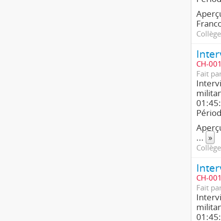
Aperçu
Franco
Collège
CH-001
Fait pa
Interv
milita
01:45:
Pério
Aperçu
...
»
Collège
CH-001
Fait pa
Interv
milita
01:45: