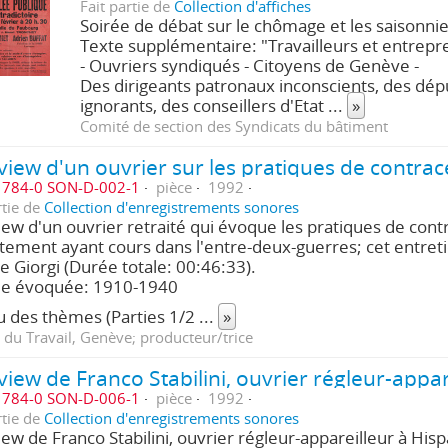
Fait partie de
Collection d'affiches
Soirée de débat sur le chômage et les saisonnie
Texte supplémentaire: "Travailleurs et entrep
- Ouvriers syndiqués - Citoyens de Genève -
Des dirigeants patronaux inconscients, des dép
ignorants, des conseillers d'Etat
...
»
Comité de section des Syndicats du bâtiment
784-0 SON-D-002-1
pièce
1992
rtie de
Collection d'enregistrements sonores
iew d'un ouvrier retraité qui évoque les pratiques de cont
tement ayant cours dans l'entre-deux-guerres; cet entret
e Giorgi (Durée totale: 00:46:33).
de évoquée: 1910-1940
 des thèmes (Parties 1/2
...
»
 du Travail, Genève; producteur/trice
784-0 SON-D-006-1
pièce
1992
rtie de
Collection d'enregistrements sonores
iew de Franco Stabilini, ouvrier régleur-appareilleur à His