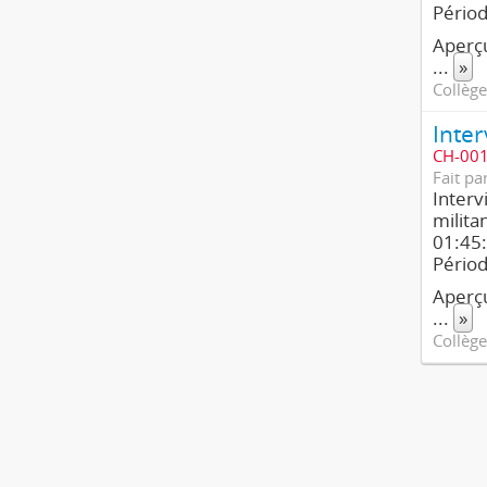
Pério
Aperçu
...
»
Collège
CH-001
Fait pa
Interv
milita
01:45:
Pério
Aperçu
...
»
Collège