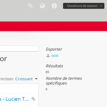
Ouverture de session
Exporter
for
SKOS
Résultats
65
Nombre de termes
rection:
Croissant
spécifiques
0
Assemblée populaire et contradictoire - Lucien Tronchet, Adrien Buffat