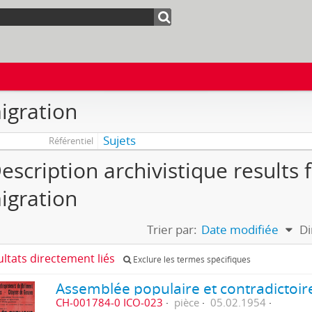
igration
Sujets
Référentiel
escription archivistique results 
igration
Trier par:
Date modifiée
Di
ultats directement liés
Exclure les termes spécifiques
CH-001784-0 ICO-023
pièce
05.02.1954