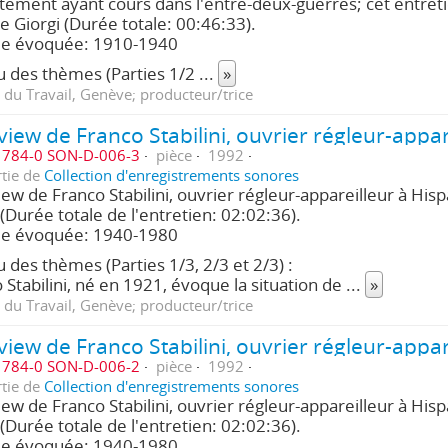
tement ayant cours dans l'entre-deux-guerres; cet entret
e Giorgi (Durée totale: 00:46:33).
de évoquée: 1910-1940
 des thèmes (Parties 1/2
...
»
 du Travail, Genève; producteur/trice
784-0 SON-D-006-3
pièce
1992
rtie de
Collection d'enregistrements sonores
iew de Franco Stabilini, ouvrier régleur-appareilleur à His
 (Durée totale de l'entretien: 02:02:36).
de évoquée: 1940-1980
 des thèmes (Parties 1/3, 2/3 et 2/3) :
 Stabilini, né en 1921, évoque la situation de
...
»
 du Travail, Genève; producteur/trice
784-0 SON-D-006-2
pièce
1992
rtie de
Collection d'enregistrements sonores
iew de Franco Stabilini, ouvrier régleur-appareilleur à His
 (Durée totale de l'entretien: 02:02:36).
de évoquée: 1940-1980