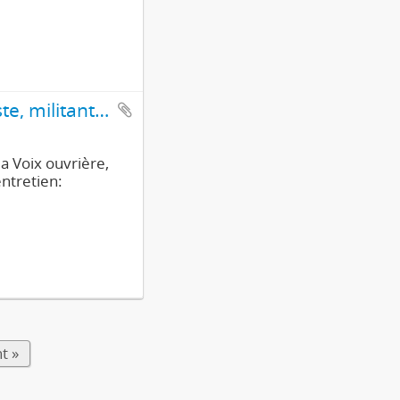
Interview d' Armand Magnin, ouvrier, puis journaliste, militant du Parti du travail (2e partie/4)
la Voix ouvrière,
entretien:
t »