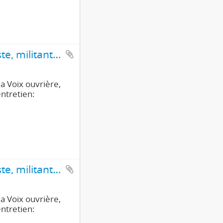
Interview d' Armand Magnin, ouvrier, puis journaliste, militant du Parti du travail (4e partie/4)
la Voix ouvrière,
entretien:
Interview d' Armand Magnin, ouvrier, puis journaliste, militant du Parti du travail (3e partie/4)
la Voix ouvrière,
entretien: