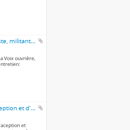
Interview d' Armand Magnin, ouvrier, puis journaliste, militant du Parti du travail (1ère partie/4)
la Voix ouvrière,
entretien:
Interview d'un ouvrier sur les pratiques de contraception et d'avortement (2e partie/2)
raception et