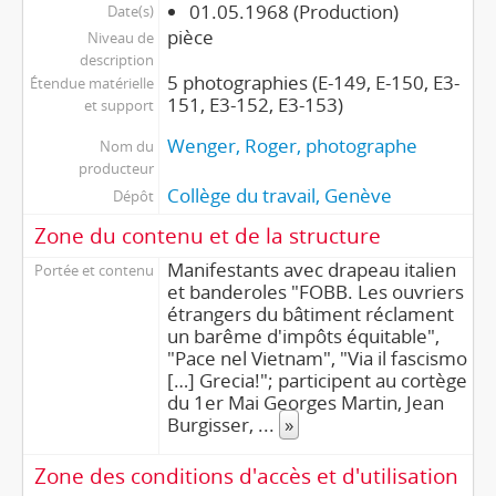
01.05.1968 (Production)
Date(s)
pièce
Niveau de
description
5 photographies (E-149, E-150, E3-
Étendue matérielle
151, E3-152, E3-153)
et support
Wenger, Roger, photographe
Nom du
producteur
Collège du travail, Genève
Dépôt
Zone du contenu et de la structure
Manifestants avec drapeau italien
Portée et contenu
et banderoles "FOBB. Les ouvriers
étrangers du bâtiment réclament
un barême d'impôts équitable",
"Pace nel Vietnam", "Via il fascismo
[…] Grecia!"; participent au cortège
du 1er Mai Georges Martin, Jean
Burgisser,
...
»
Zone des conditions d'accès et d'utilisation