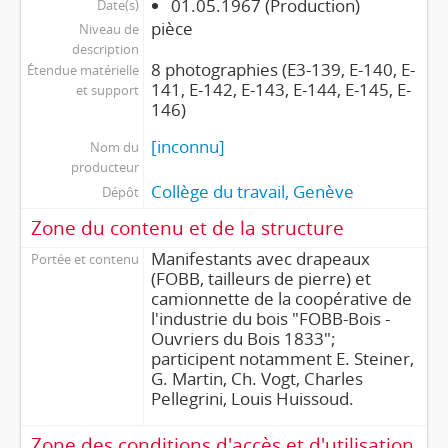
01.05.1967 (Production)
Date(s)
pièce
Niveau de
description
8 photographies (E3-139, E-140, E-
Étendue matérielle
141, E-142, E-143, E-144, E-145, E-
et support
146)
[inconnu]
Nom du
producteur
Collège du travail, Genève
Dépôt
Zone du contenu et de la structure
Manifestants avec drapeaux
Portée et contenu
(FOBB, tailleurs de pierre) et
camionnette de la coopérative de
l'industrie du bois "FOBB-Bois -
Ouvriers du Bois 1833";
participent notamment E. Steiner,
G. Martin, Ch. Vogt, Charles
Pellegrini, Louis Huissoud.
Zone des conditions d'accès et d'utilisation