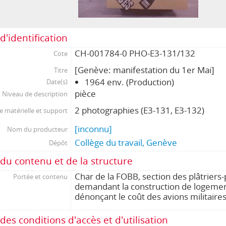
d'identification
CH-001784-0 PHO-E3-131/132
Cote
[Genève: manifestation du 1er Mai]
Titre
1964 env. (Production)
Date(s)
pièce
Niveau de description
2 photographies (E3-131, E3-132)
 matérielle et support
[inconnu]
Nom du producteur
Collège du travail, Genève
Dépôt
du contenu et de la structure
Char de la FOBB, section des plâtriers-
Portée et contenu
demandant la construction de logement
dénonçant le coût des avions militaire
des conditions d'accès et d'utilisation