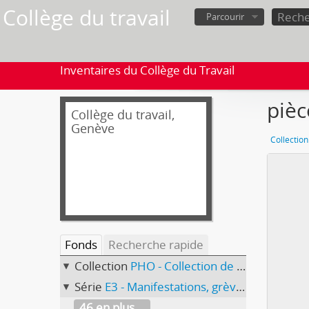
Collège du travail
Parcourir
Inventaires du Collège du Travail
pièc
Collège du travail,
Genève
Collectio
Fonds
Recherche rapide
Collection
PHO - Collection de photographies
Série
E3 - Manifestations, grèves, campagnes électorales
46 en plus...