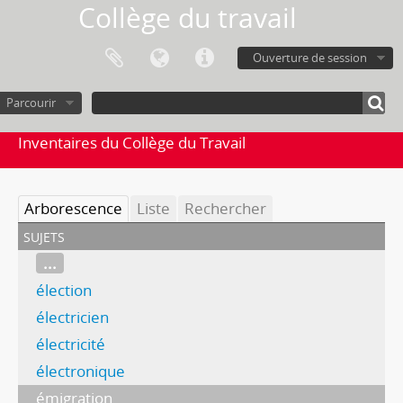
Collège du travail
Ouverture de session
Parcourir
Inventaires du Collège du Travail
Arborescence
Liste
Rechercher
sujets
...
élection
électricien
électricité
électronique
émigration