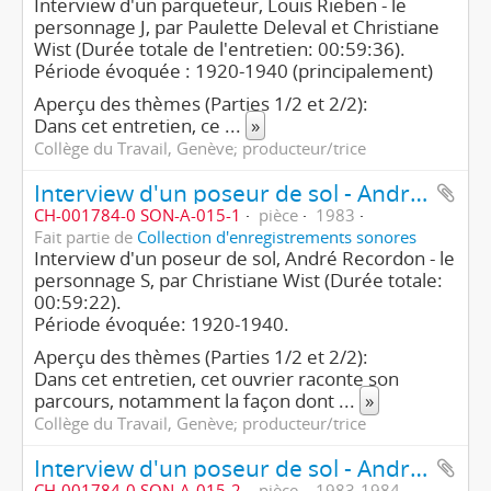
Interview d'un parqueteur, Louis Rieben - le
personnage J, par Paulette Deleval et Christiane
Wist (Durée totale de l'entretien: 00:59:36).
Période évoquée : 1920-1940 (principalement)
Aperçu des thèmes (Parties 1/2 et 2/2):
Dans cet entretien, ce
...
»
Collège du Travail, Genève; producteur/trice
Interview d'un poseur de sol - André Recordon, le personnage S (1ère partie/2)
CH-001784-0 SON-A-015-1
pièce
1983
Fait partie de
Collection d'enregistrements sonores
Interview d'un poseur de sol, André Recordon - le
personnage S, par Christiane Wist (Durée totale:
00:59:22).
Période évoquée: 1920-1940.
Aperçu des thèmes (Parties 1/2 et 2/2):
Dans cet entretien, cet ouvrier raconte son
parcours, notamment la façon dont
...
»
Collège du Travail, Genève; producteur/trice
Interview d'un poseur de sol - André Recordon, le personnage S (2ème partie/2)
CH-001784-0 SON-A-015-2
pièce
1983-1984