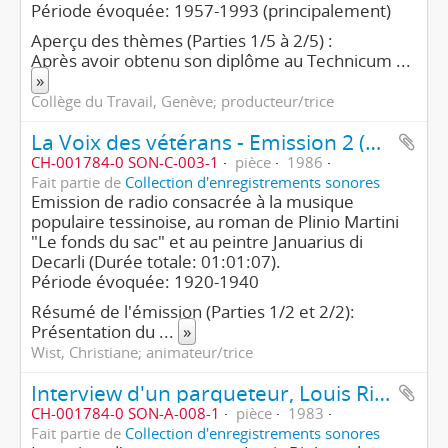
Période évoquée: 1957-1993 (principalement)
Aperçu des thèmes (Parties 1/5 à 2/5) :
Après avoir obtenu son diplôme au Technicum
...
»
Collège du Travail, Genève; producteur/trice
La Voix des vétérans - Emission 2 (1ère partie/2)
CH-001784-0 SON-C-003-1
pièce
1986
Fait partie de
Collection d'enregistrements sonores
Emission de radio consacrée à la musique
populaire tessinoise, au roman de Plinio Martini
"Le fonds du sac" et au peintre Januarius di
Decarli (Durée totale: 01:01:07).
Période évoquée: 1920-1940
Résumé de l'émission (Parties 1/2 et 2/2):
Présentation du
...
»
Wist, Christiane; animateur/trice
Interview d'un parqueteur, Louis Rieben - le personnage J (1ère partie/2)
CH-001784-0 SON-A-008-1
pièce
1983
Fait partie de
Collection d'enregistrements sonores