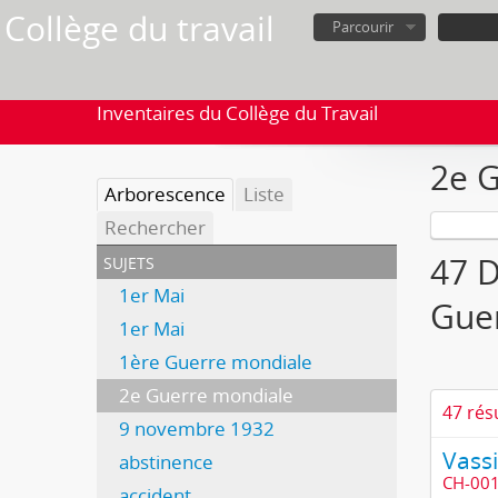
Collège du travail
Parcourir
Inventaires du Collège du Travail
2e 
Arborescence
Liste
Rechercher
sujets
47 D
1er Mai
Gue
1er Mai
1ère Guerre mondiale
2e Guerre mondiale
47 rés
9 novembre 1932
Vass
abstinence
CH-001
accident