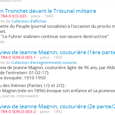
Edition d'Art
n Tronchet devant le Tribunal militaire
784-0 ICO-035
pièce
1940
rtie de
Collection d'affiches
tte du Peuple (journal socialiste) à l'occasion du procès mi
et.
 "Le Führer stalinien continue son oeuvre destructrice"
ple
view de Jeanne Magnin, couturière (1ère parti
784-0 SON-D-003-1
pièce
1992
rtie de
Collection d'enregistrements sonores
iew de Jeanne Magnin, couturière âgée de 96 ans, par Ald
 de l'entretien: 01:02:17).
de évoquée: 1910-1950
 des thèmes (Parties 1/2 et 2/2) :
 Magnin (née en 1896) évoque son enfance et sa jeunes
 Jeanne; interviewé/e
view de Jeanne Magnin, couturière (2e partie/
784-0 SON-D-003-2
pièce
1992