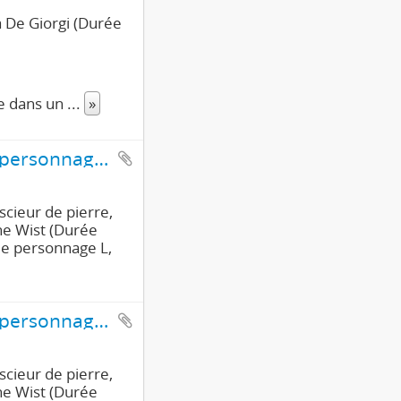
a De Giorgi (Durée
se dans un
...
»
Interviews d'un scieur de pierre - Pierre Mouret, le personnage K - ainsi que d'un peintre - le personnage L - , d'une employée d'usine d'armement et d'un ouvrier (1ère partie/2)
scieur de pierre,
ane Wist (Durée
 le personnage L,
Interviews d'un scieur de pierre - Pierre Mouret, le personnage K ainsi que d'un peintre - le personnage L, d'une employée d'usine d'armement et d'un ouvrier (2ème partie/2)
scieur de pierre,
ane Wist (Durée