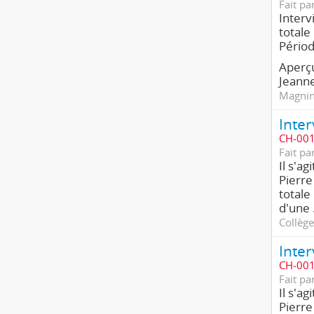
Fait pa
Interv
totale
Pério
Aperçu
Jeanne
Magnin,
CH-001
Fait pa
Il s'a
Pierre
totale
d'une
Collège
CH-001
Fait pa
Il s'a
Pierre