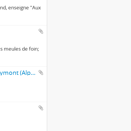
ond, enseigne "Aux
s meules de foin;
Vassieux-en-Vercors, vue générale et Chaîne du Veymont (Alpes)