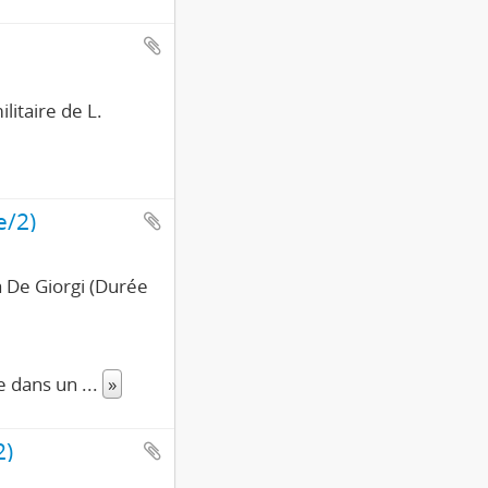
litaire de L.
e/2)
a De Giorgi (Durée
se dans un
...
»
2)