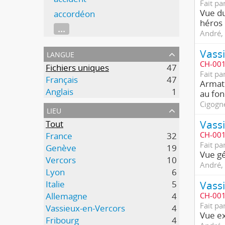
Fait pa
Vue du
accordéon
héros 
...
André, 
Vassi
langue
CH-001
Fichiers uniques
47
Fait pa
Français
47
Armatu
Anglais
1
au fon
Cigogne
lieu
Tout
CH-001
France
32
Fait pa
Genève
19
Vue gé
Vercors
10
André, 
Lyon
6
Vassi
Italie
5
Allemagne
4
CH-001
Fait pa
Vassieux-en-Vercors
4
Vue ex
Fribourg
4