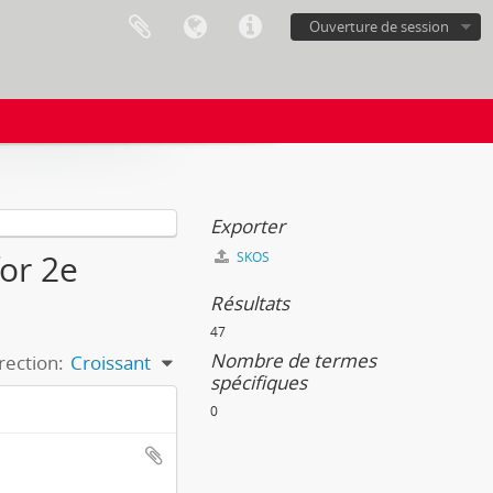
Ouverture de session
Exporter
for 2e
SKOS
Résultats
47
Nombre de termes
rection:
Croissant
spécifiques
0