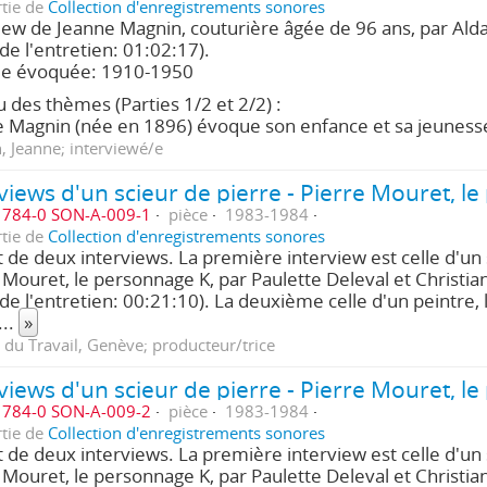
rtie de
Collection d'enregistrements sonores
iew de Jeanne Magnin, couturière âgée de 96 ans, par Ald
 de l'entretien: 01:02:17).
de évoquée: 1910-1950
 des thèmes (Parties 1/2 et 2/2) :
 Magnin (née en 1896) évoque son enfance et sa jeunes
 Jeanne; interviewé/e
784-0 SON-A-009-1
pièce
1983-1984
rtie de
Collection d'enregistrements sonores
git de deux interviews. La première interview est celle d'un 
 Mouret, le personnage K, par Paulette Deleval et Christi
 de l'entretien: 00:21:10). La deuxième celle d'un peintre,
...
»
 du Travail, Genève; producteur/trice
784-0 SON-A-009-2
pièce
1983-1984
rtie de
Collection d'enregistrements sonores
git de deux interviews. La première interview est celle d'un 
 Mouret, le personnage K, par Paulette Deleval et Christi