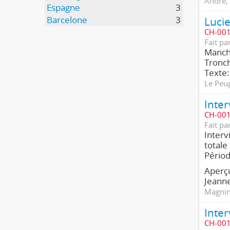
André, 
Espagne
3
Barcelone
3
Lucie
CH-001
Fait pa
Manche
Tronch
Texte:
Le Peu
Inter
CH-001
Fait pa
Interv
totale
Pério
Aperçu
Jeanne
Magnin,
Inter
CH-001