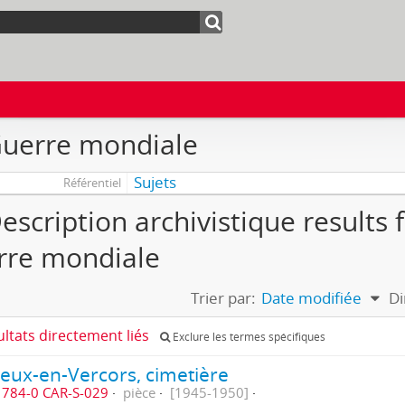
Guerre mondiale
Sujets
Référentiel
escription archivistique results 
rre mondiale
Trier par:
Date modifiée
Di
ultats directement liés
Exclure les termes spécifiques
ieux-en-Vercors, cimetière
784-0 CAR-S-029
pièce
[1945-1950]