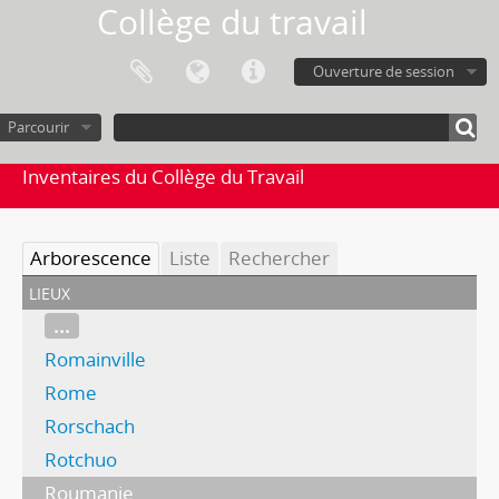
Collège du travail
Ouverture de session
Parcourir
Inventaires du Collège du Travail
Arborescence
Liste
Rechercher
lieux
...
Romainville
Rome
Rorschach
Rotchuo
Roumanie