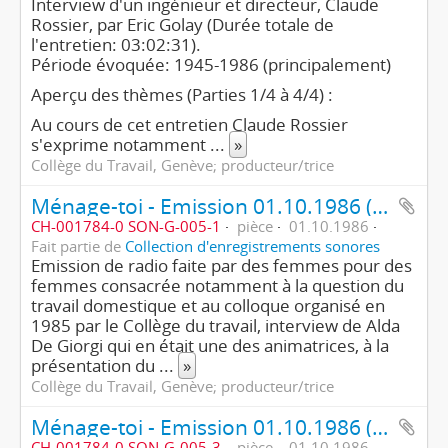
Interview d'un ingénieur et directeur, Claude
Rossier, par Eric Golay (Durée totale de
l'entretien: 03:02:31).
Période évoquée: 1945-1986 (principalement)
Aperçu des thèmes (Parties 1/4 à 4/4) :
Au cours de cet entretien Claude Rossier
s'exprime notamment
...
»
Collège du Travail, Genève; producteur/trice
Ménage-toi - Emission 01.10.1986 (1ère partie/4)
CH-001784-0 SON-G-005-1
pièce
01.10.1986
Fait partie de
Collection d'enregistrements sonores
Emission de radio faite par des femmes pour des
femmes consacrée notamment à la question du
travail domestique et au colloque organisé en
1985 par le Collège du travail, interview de Alda
De Giorgi qui en était une des animatrices, à la
présentation du
...
»
Collège du Travail, Genève; producteur/trice
Ménage-toi - Emission 01.10.1986 (3ème partie/4)
CH-001784-0 SON-G-005-3
pièce
01.10.1986