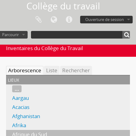
Collège du travail
Ouverture de session
Parcourir
Inventaires du Collège du Travail
Arborescence
Liste
Rechercher
lieux
...
Aargau
Acacias
Afghanistan
Afrika
Afrique du Sud