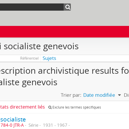
i socialiste genevois
Sujets
Référentiel
scription archivistique results fo
aliste genevois
Trier par:
Date modifiée
Di
ltats directement liés
Exclure les termes spécifiques
 socialiste
784-0 JTR-A
Série
1931 - 1967