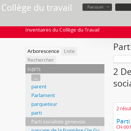
Collège du travail
Parcourir
Inventaires du Collège du Travail
Part
Arborescence
Liste
Rechercher
sujets
2 De
...
soci
parent
Parlament
parqueteur
2 résu
parti
Parti
Parti socialiste genevois
CH-001
passage de la frontière (2e Guerre mondiale)