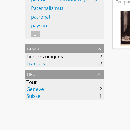
Fait pa
Paternalismus
patronat
paysan
...
langue
Fichiers uniques
2
Français
2
lieu
Tout
Genève
2
Suisse
1