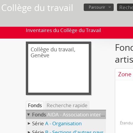
Collège du travail
Parcourir
Inventaires du Collège du Travail
Fond
Collège du travail,
Genève
arti
Zone 
Fonds
Recherche rapide
Fonds
AIDA - Association internationale de défense des artistes, section suisse
Série
A - Organisation
Étendue
Série
B - Sections d'autres pays