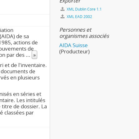
Exporter
XML Dublin Core 1.1
XML EAD 2002
Personnes et
iation
organismes associés
 (AIDA) de sa
1985, actions de
AIDA Suisse
 mouvements de
(Producteur)
ion par des
...
»
i et de l'inventaire.
es documents de
vés en plusieurs
nisés en séries et
taire. Les intitulés
titre de dossier. La
té classées par