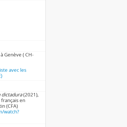
 à Genève ( CH-
iste avec les
E)
n dictadura
(2021),
 français en
tin (CFA)
m/watch?