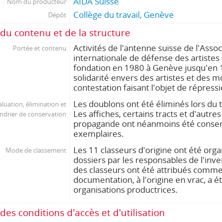
AIDA Suisse
Nom du producteur
Collège du travail, Genève
Dépôt
du contenu et de la structure
Activités de l'antenne suisse de l'Assoc
Portée et contenu
internationale de défense des artistes
fondation en 1980 à Genève jusqu'en 
solidarité envers des artistes et des
contestation faisant l'objet de répress
Les doublons ont été éliminés lors du tr
aluation, élimination et
Les affiches, certains tracts et d'autr
endrier de conservation
propagande ont néanmoins été conser
exemplaires.
Les 11 classeurs d'origine ont été orga
Mode de classement
dossiers par les responsables de l'inven
des classeurs ont été attribués comme 
documentation, à l'origine en vrac, a é
organisations productrices.
des conditions d'accès et d'utilisation