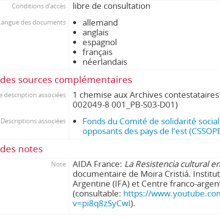
libre de consultation
Conditions d’accès
allemand
Langue des documents
anglais
espagnol
français
néerlandais
des sources complémentaires
1 chemise aux Archives contestataires
e description associées
002049-8 001_PB-S03-D01)
Fonds du Comité de solidarité social
Descriptions associées
opposants des pays de l'est (CSSOP
des notes
AIDA France:
La Resistencia cultural e
Note
documentaire de Moira Cristiá. Institut
Argentine (IFA) et Centre franco-argen
(consultable:
https://www.youtube.co
v=pi8q8zSyCwI
).