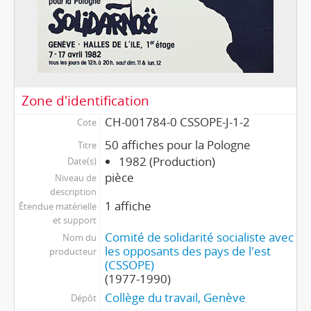
Zone d'identification
CH-001784-0 CSSOPE-J-1-2
Cote
50 affiches pour la Pologne
Titre
1982 (Production)
Date(s)
pièce
Niveau de
description
1 affiche
Étendue matérielle
et support
Comité de solidarité socialiste avec
Nom du
les opposants des pays de l'est
producteur
(CSSOPE)
(1977-1990)
Collège du travail, Genève
Dépôt