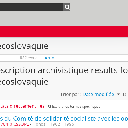
écoslovaquie
Lieux
Référentiel
scription archivistique results fo
écoslovaquie
Trier par:
Date modifiée
Di
ltats directement liés
Exclure les termes spécifiques
1784-0 CSSOPE
Fonds
1962 - 1995