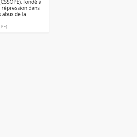
t (CSSOPE), fondé à
 répression dans
s abus de la
OPE)