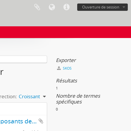
Ouverture de session
Exporter
r
SKOS
Résultats
1
Nombre de termes
rection:
Croissant
spécifiques
0
Fonds du Comité de solidarité socialiste avec les opposants des pays de l'est (CSSOPE)