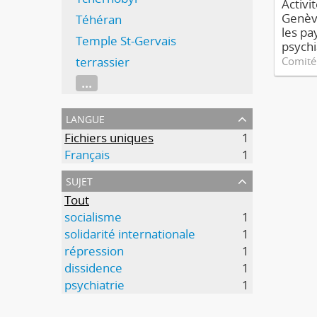
Activi
Genève
Téhéran
les pa
Temple St-Gervais
psychi
terrassier
Comité 
...
langue
Fichiers uniques
1
Français
1
sujet
Tout
socialisme
1
solidarité internationale
1
répression
1
dissidence
1
psychiatrie
1