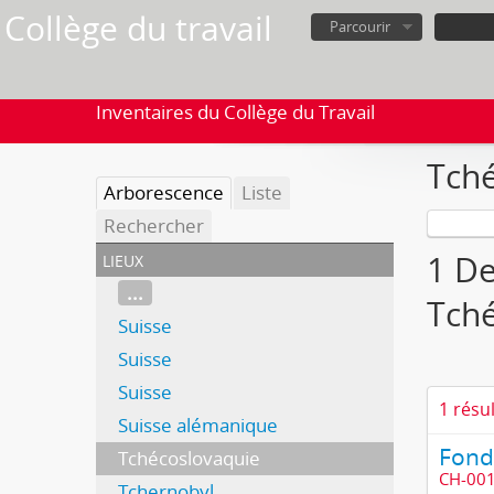
Collège du travail
Parcourir
Inventaires du Collège du Travail
Tch
Arborescence
Liste
Rechercher
lieux
1 De
...
Tch
Suisse
Suisse
Suisse
1 résu
Suisse alémanique
Tchécoslovaquie
CH-00
Tchernobyl