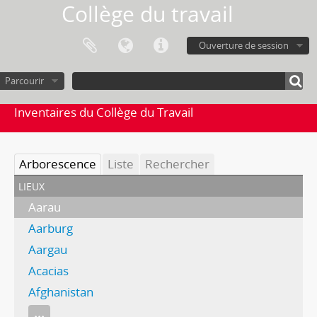
Collège du travail
Ouverture de session
Parcourir
Inventaires du Collège du Travail
Arborescence
Liste
Rechercher
lieux
Aarau
Aarburg
Aargau
Acacias
Afghanistan
...