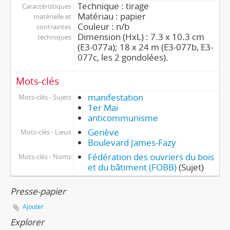
Technique : tirage
Caractéristiques
Matériau : papier
matérielle et
Couleur : n/b
contraintes
Dimension (HxL) : 7.3 x 10.3 cm
techniques
(E3-077a); 18 x 24 m (E3-077b, E3-
077c, les 2 gondolées).
Mots-clés
manifestation
Mots-clés - Sujets
1er Mai
anticommunisme
Genève
Mots-clés - Lieux
Boulevard James-Fazy
Fédération des ouvriers du bois
Mots-clés - Noms
et du bâtiment (FOBB)
(Sujet)
Presse-papier
Ajouter
Explorer