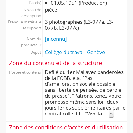
01.05.1951 (Production)
Date(s)
pièce
Niveau de
description
3 photographies (E3-077a, E3-
Étendue matérielle
077b, E3-077c)
et support
[inconnu]
Nom du
producteur
Collège du travail, Genève
Dépôt
Zone du contenu et de la structure
Défilé du 1er Mai avec banderoles
Portée et contenu
de la FOBB, e.a. "Pas
d'amélioration sociale possible
sans liberté de pensée, de parole,
de presse", "Patrons, tenez votre
promesse même sans loi - deux
jours fériés supplémentaires par le
contrat collectif", "Vive la
...
»
Zone des conditions d'accès et d'utilisation