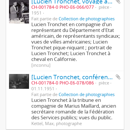
[Lucien Tronchet, voyage aux Etats-Unis]
CH-001784-0 PHO-E6-066/077
pièce
1951
Fait partie de
Collection de photographies
Lucien Tronchet en compagnie d'un
représentant du Département d'Etat
américain, de représentants syndicaux;
vues de villes américaines; Lucien
Tronchet pique-niquant ; portrait de
Lucien Tronchet; Lucien Tronchet à
cheval en Californie.
[inconnu]
[Lucien Tronchet, conférence sur les Etats-Unis, grande salle du Faubourg]
CH-001784-0 PHO-E6-078/086
pièce
01.11.1951
Fait partie de
Collection de photographies
Lucien Tronchet à la tribune en
compagnie de Marius Maillard, ancien
secrétaire romande de la Fédération
des Services publics; vues du public.
Kettel, Max; photographe