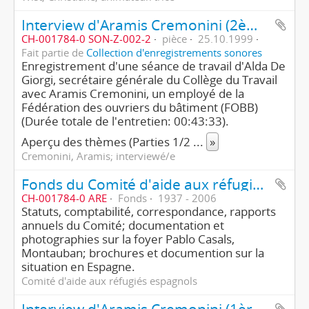
Interview d'Aramis Cremonini (2ème partie/2)
CH-001784-0 SON-Z-002-2
pièce
25.10.1999
Fait partie de
Collection d'enregistrements sonores
Enregistrement d'une séance de travail d'Alda De
Giorgi, secrétaire générale du Collège du Travail
avec Aramis Cremonini, un employé de la
Fédération des ouvriers du bâtiment (FOBB)
(Durée totale de l'entretien: 00:43:33).
Aperçu des thèmes (Parties 1/2
...
»
Cremonini, Aramis; interviewé/e
Fonds du Comité d'aide aux réfugiés espagnols
CH-001784-0 ARE
Fonds
1937 - 2006
Statuts, comptabilité, correspondance, rapports
annuels du Comité; documentation et
photographies sur la foyer Pablo Casals,
Montauban; brochures et documention sur la
situation en Espagne.
Comité d'aide aux réfugiés espagnols
Interview d'Aramis Cremonini (1ère partie/2)