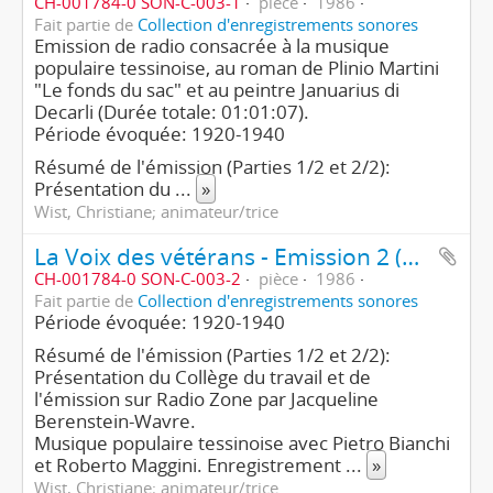
CH-001784-0 SON-C-003-1
pièce
1986
Fait partie de
Collection d'enregistrements sonores
Emission de radio consacrée à la musique
populaire tessinoise, au roman de Plinio Martini
"Le fonds du sac" et au peintre Januarius di
Decarli (Durée totale: 01:01:07).
Période évoquée: 1920-1940
Résumé de l'émission (Parties 1/2 et 2/2):
Présentation du
...
»
Wist, Christiane; animateur/trice
La Voix des vétérans - Emission 2 (2ème partie/2)
CH-001784-0 SON-C-003-2
pièce
1986
Fait partie de
Collection d'enregistrements sonores
Période évoquée: 1920-1940
Résumé de l'émission (Parties 1/2 et 2/2):
Présentation du Collège du travail et de
l'émission sur Radio Zone par Jacqueline
Berenstein-Wavre.
Musique populaire tessinoise avec Pietro Bianchi
et Roberto Maggini. Enregistrement
...
»
Wist, Christiane; animateur/trice