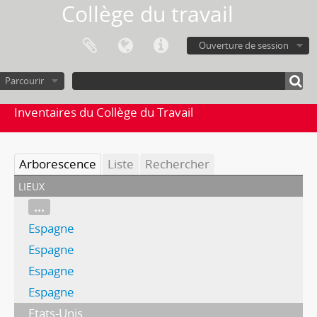
Collège du travail
Ouverture de session
Parcourir
Inventaires du Collège du Travail
Arborescence
Liste
Rechercher
lieux
...
Espagne
Espagne
Espagne
Espagne
Etats-Unis