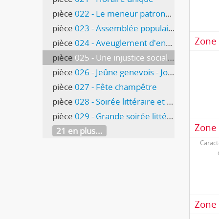
pièce
022 - Le meneur patronal A. Blanchet
pièce
023 - Assemblée populaire et contradictoire - Lucien Tronchet, Adrien Buffat
Zone 
pièce
024 - Aveuglement d'entrepreneurs - Les ouvriers se défendent
pièce
025 - Une injustice sociale - le jour de Noël!
pièce
026 - Jeûne genevois - Jour férié = jour de misère
pièce
027 - Fête champêtre
pièce
028 - Soirée littéraire et dansante
pièce
029 - Grande soirée littéraire et dansante
Zone 
21 en plus...
Caract
Zone 