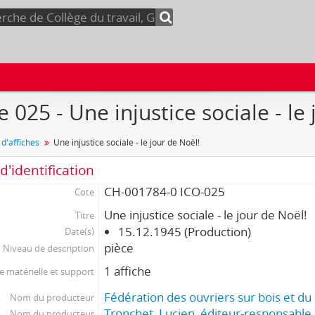
e 025 - Une injustice sociale - le
 d'affiches
Une injustice sociale - le jour de Noël!
d'identification
CH-001784-0 ICO-025
Cote
Une injustice sociale - le jour de Noël!
Titre
15.12.1945 (Production)
Date(s)
pièce
Niveau de description
1 affiche
 matérielle et support
Fédération des ouvriers sur bois et d
Nom du producteur
Tronchet, Lucien, éditeur-responsable
Nom du producteur