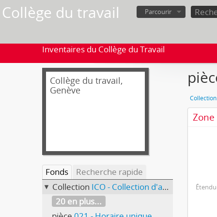
Collège du travail
Parcourir
Inventaires du Collège du Travail
pièc
Collège du travail,
Genève
Collection
Zone 
Fonds
Recherche rapide
Collection
ICO - Collection d'affiches
Étendue
20 en plus...
pièce
021 - Horaire unique