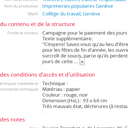
Imprimeries populaires Genève
Nom du producteur
Collège du travail, Genève
Dépôt
du contenu et de la structure
Campagne pour le paiement des jours 
Portée et contenu
Texte supplémentaire:
"Citoyens! Savez-vous qu'au lieu d'être
pour les fêtes de fin d'année, les ouvr
surcroît de soucis, parce qu'ils perdent 
jours de cette
...
»
des conditions d'accès et d'utilisation
Technique :
éristiques matérielle et
Matériau : papier
contraintes techniques
Couleur : rouge, noir
Dimension (HxL) : 93 x 64 cm
Très mauvais état, déchirures (à resta
des notes