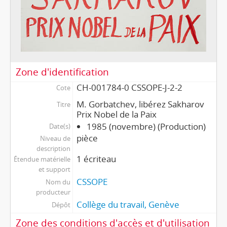
Zone d'identification
CH-001784-0 CSSOPE-J-2-2
Cote
M. Gorbatchev, libérez Sakharov
Titre
Prix Nobel de la Paix
1985 (novembre) (Production)
Date(s)
pièce
Niveau de
description
1 écriteau
Étendue matérielle
et support
CSSOPE
Nom du
producteur
Collège du travail, Genève
Dépôt
Zone des conditions d'accès et d'utilisation