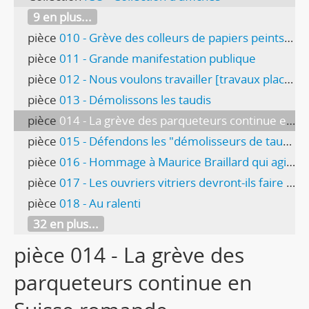
9 en plus...
pièce
010 - Grève des colleurs de papiers peints - Locataires!
pièce
011 - Grande manifestation publique
pièce
012 - Nous voulons travailler [travaux place des Nations]
pièce
013 - Démolissons les taudis
pièce
014 - La grève des parqueteurs continue en Suisse romande
pièce
015 - Défendons les "démolisseurs de taudis"
pièce
016 - Hommage à Maurice Braillard qui agit pendant que d'autres intriguent
pièce
017 - Les ouvriers vitriers devront-ils faire grève pour obliger leurs patrons à discuter ?
pièce
018 - Au ralenti
32 en plus...
pièce 014 - La grève des
parqueteurs continue en