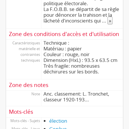
politique électorale.
La F.O.B.B. se départit de sa règle
pour dénoncer la trahison et la
lâcheté d'inconscients qui
...
»
Zone des conditions d'accès et d'utilisation
Technique :
Caractéristiques
Matériau : papier
matérielle et
Couleur : rouge, noir
contraintes
Dimension (HxL) : 93.5 x 63.5 cm
techniques
Très fragile: nombreuses
déchirures sur les bords.
Zone des notes
Anc. classement: L. Tronchet,
Note
classeur 1920-193...
Mots-clés
élection
Mots-clés - Sujets
Genève
Mots-clés - Lieux