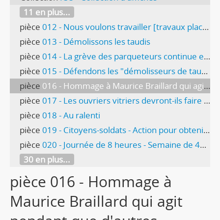
11 en plus...
pièce
012 - Nous voulons travailler [travaux place des Nations]
pièce
013 - Démolissons les taudis
pièce
014 - La grève des parqueteurs continue en Suisse romande
pièce
015 - Défendons les "démolisseurs de taudis"
pièce
016 - Hommage à Maurice Braillard qui agit pendant que d'autres intriguent
pièce
017 - Les ouvriers vitriers devront-ils faire grève pour obliger leurs patrons à discuter ?
pièce
018 - Au ralenti
pièce
019 - Citoyens-soldats - Action pour obtenir vos droits
pièce
020 - Journée de 8 heures - Semaine de 44 heures
30 en plus...
pièce 016 - Hommage à
Maurice Braillard qui agit