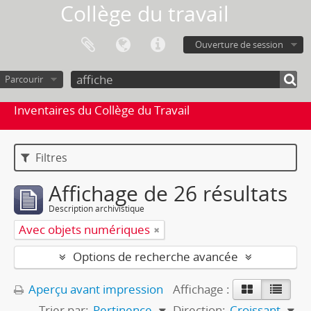
Collège du travail
Ouverture de session
Parcourir
Inventaires du Collège du Travail
Filtres
Affichage de 26 résultats
Description archivistique
Avec objets numériques
Options de recherche avancée
Aperçu avant impression
Affichage :
Trier par:
Pertinence
Direction:
Croissant