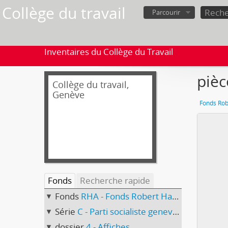
Collège du travail
Parcourir
Inventaires du Collège du Travail
pièc
Collège du travail,
Genève
Fonds Ro
Fonds
Recherche rapide
Fonds
RHA - Fonds Robert Hagmann
Série
C - Parti socialiste genevois
dossier
4 - Affiches