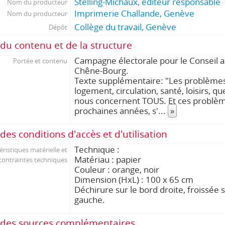
Stelling-Michaux, éditeur responsable
Nom du producteur
Imprimerie Challande, Genève
Nom du producteur
Collège du travail, Genève
Dépôt
du contenu et de la structure
Campagne électorale pour le Conseil a
Portée et contenu
Chêne-Bourg.
Texte supplémentaire: "Les problème
logement, circulation, santé, loisirs, qu
nous concernent TOUS. Et ces problèm
prochaines années, s'
...
»
des conditions d'accès et d'utilisation
Technique :
éristiques matérielle et
Matériau : papier
contraintes techniques
Couleur : orange, noir
Dimension (HxL) : 100 x 65 cm
Déchirure sur le bord droite, froissée 
gauche.
des sources complémentaires