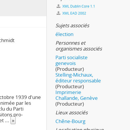
XML Dublin Core 1.1
XML EAD 2002
Sujets associés
élection
Schmidt
Personnes et
organismes associés
Parti socialiste
genevois
(Producteur)
Stelling-Michaux,
éditeur responsable
(Producteur)
Imprimerie
 octobre 1939 d'une
Challande, Genève
animée par les
(Producteur)
lu du Parti
Lieux associés
sitons pro-
let
...
»
Chêne-Bourg
Localisation physique