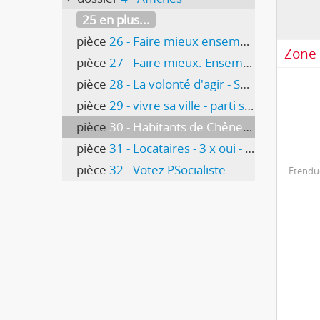
25 en plus...
pièce
26 - Faire mieux ensemble - Socialiste
Zone 
pièce
27 - Faire mieux. Ensemble
pièce
28 - La volonté d'agir - Socialiste
pièce
29 - vivre sa ville - parti socialiste
pièce
30 - Habitants de Chêne-Bourg - Bernard Schmidt
pièce
31 - Locataires - 3 x oui - aux lois de protection des locataires
pièce
32 - Votez PSocialiste
Étendue