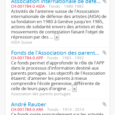
Association internationale de défense des artistes, section suisse
CH-001784-0 AIDA
Fonds
1980-1985
Activités de l'antenne suisse de l'Association
internationale de défense des artistes (AIDA) de
sa fondation en 1980 à Genève jusqu'en 1985,
actions de solidarité envers des artistes et des
mouvements de contestation faisant l'objet de
répression par des
...
»
AIDA Suisse
Fonds de l'Association des parents portugais
CH-001784-0 APP
Fonds
1983 - 1992
Ce fonds permet d'approfondir le rôle de l'APP
dans le processus d'information destiné aux
parents portugais. Les objectifs de l'Association
étaient: d'amener les parents à mieux
comprendre l'école genevoise, différente de
celle de leurs pays d'origine
...
»
Association des parents portugais
André Rauber
CH-001784-0 ARA
Fonds
1914 - 2014
Ce fonds porte principalement sur les activités