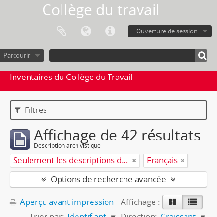
Collège du travail
Ouverture de session
Parcourir
Inventaires du Collège du Travail
Filtres
Affichage de 42 résultats
Description archivistique
Seulement les descriptions de haut niveau
Français
Options de recherche avancée
Aperçu avant impression
Affichage :
Trier par:
Identifiant
Direction:
Croissant