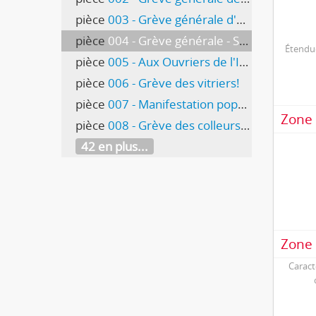
pièce
003 - Grève générale d'un jour - Grande démonstration
pièce
004 - Grève générale - Samedi 3 septembre
Étendue
pièce
005 - Aux Ouvriers de l'Industrie du Bois et du Bâtiment
pièce
006 - Grève des vitriers!
pièce
007 - Manifestation populaire - La misère des chômeurs à Genève
Zone 
pièce
008 - Grève des colleurs de papiers peints
42 en plus...
Zone 
Caract