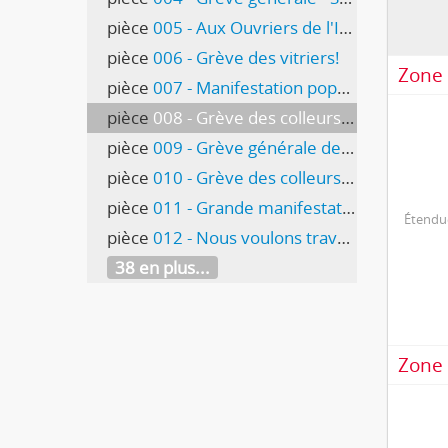
pièce
005 - Aux Ouvriers de l'Industrie du Bois et du Bâtiment
pièce
006 - Grève des vitriers!
Zone 
pièce
007 - Manifestation populaire - La misère des chômeurs à Genève
pièce
008 - Grève des colleurs de papiers peints
pièce
009 - Grève générale de protestation de 24 heures
pièce
010 - Grève des colleurs de papiers peints - Locataires!
pièce
011 - Grande manifestation publique
Étendue
pièce
012 - Nous voulons travailler [travaux place des Nations]
38 en plus...
Zone 