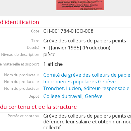
d'identification
CH-001784-0 ICO-008
Cote
Grève des colleurs de papiers peints
Titre
[Janvier 1935] (Production)
Date(s)
pièce
Niveau de description
1 affiche
 matérielle et support
Comité de grève des colleurs de papie
Nom du producteur
Imprimeries populaires Genève
Nom du producteur
Tronchet, Lucien, éditeur-responsable
Nom du producteur
Collège du travail, Genève
Dépôt
du contenu et de la structure
Grève des colleurs de papiers peints e
Portée et contenu
défendre leur salaire et obtenir un no
collectif.