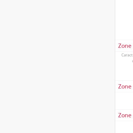
Zone 
Caract
Zone 
Zone 