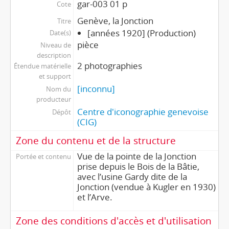
gar-003 01 p
Cote
Genève, la Jonction
Titre
[années 1920] (Production)
Date(s)
pièce
Niveau de
description
2 photographies
Étendue matérielle
et support
[inconnu]
Nom du
producteur
Centre d'iconographie genevoise
Dépôt
(CIG)
Zone du contenu et de la structure
Vue de la pointe de la Jonction
Portée et contenu
prise depuis le Bois de la Bâtie,
avec l’usine Gardy dite de la
Jonction (vendue à Kugler en 1930)
et l’Arve.
Zone des conditions d'accès et d'utilisation