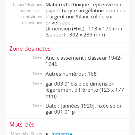
Matière/technique : épreuve sur
Caractéristiques
papier baryte au gélatine-bromure
matérielle et
d’argent noir/blanc collée sur
contraintes
enveloppe ;
techniques
Dimension (HxL) : 113 x 170 mm
(support : 302 x 239 mm)
Zone des notes
Anc. classement : classeur 1942-
Note
1946
Autres numéros : 168
Note
gar 003 01bis p de dimension
Note
légèrement différente (123 x 177
mm)
Date : [années 1920], fixée selon
Note
gar 001 01 p
Mots-clés
industrie
Mots-clés - Sujets