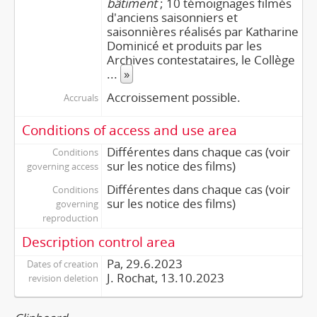
bâtiment
; 10 témoignages filmés
d'anciens saisonniers et
saisonnières réalisés par Katharine
Dominicé et produits par les
Archives contestataires, le Collège
...
»
Accroissement possible.
Accruals
Conditions of access and use area
Différentes dans chaque cas (voir
Conditions
sur les notice des films)
governing access
Différentes dans chaque cas (voir
Conditions
sur les notice des films)
governing
reproduction
Description control area
Pa, 29.6.2023
Dates of creation
J. Rochat, 13.10.2023
revision deletion