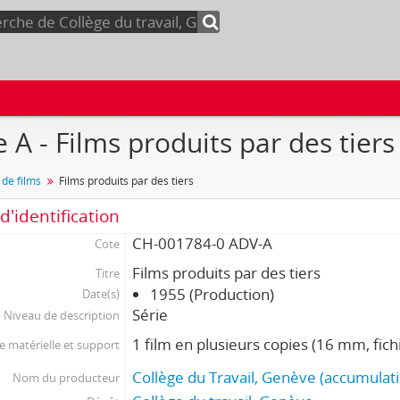
e A - Films produits par des tiers
 de films
Films produits par des tiers
d'identification
CH-001784-0 ADV-A
Cote
Films produits par des tiers
Titre
1955 (Production)
Date(s)
Série
Niveau de description
1 film en plusieurs copies (16 mm, fic
 matérielle et support
Collège du Travail, Genève (accumulat
Nom du producteur