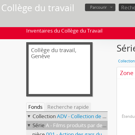
Collège du travail
Parcourir
Inventaires du Collège du Travail
Séri
Collège du travail,
Genève
Collection
Zone 
Fonds
Recherche rapide
Collection
ADV - Collection de films
Étendue
Série
A - Films produits par des tiers
pièce
001 - Action des gars du bâtiment