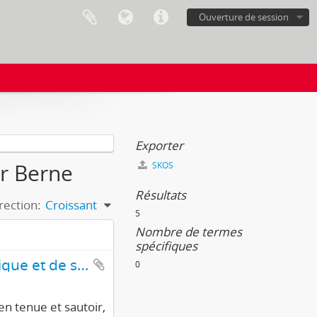
Ouverture de session
Exporter
or Berne
SKOS
Résultats
rection:
Croissant
5
Nombre de termes
spécifiques
3e Fête centrale ouvrière de gymnastique et de sports 1926, Berne
0
en tenue et sautoir,