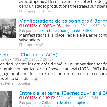
avec drapeau à Berne; exercices collectifs de 
dans un stade; productions théâtrales sur scèn
Photographie Keller
Manifestations de saisonniers à Bern
CH-001784-0 FOBB-A-05
dossier
29.11.1970 - 0
Fait partie de
Fonds de photographies FOBB
Manifestations à la place Fédérale à Berne contr
saisonniers.
Photopress AG
 Amélia Christinat (ACH)
Fonds
1932-2015 (1887-2015)
ds documente les activités d'Amélia Christinat dans ses f
entaire, en particulier au Conseil national (1978-1987). I
ngagement pour les droits des consommateurs et consom
s et au sein du
...
»
nat-Petralli, Amélia
CH-001784-0 PHO-E2-031
pièce
08.04.1964
Fait partie de
Collection de photographies