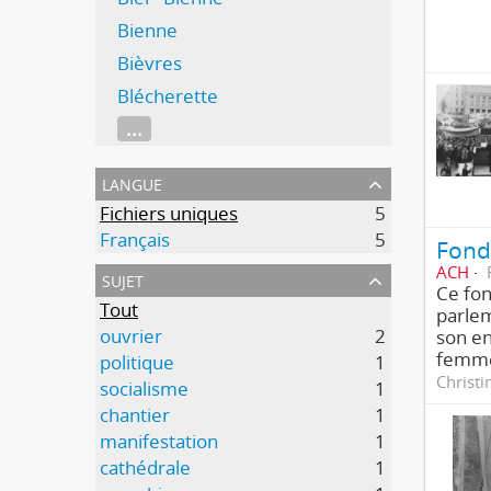
Bienne
Bièvres
Blécherette
...
langue
Fichiers uniques
5
Français
5
Fonds
ACH
sujet
Ce fon
Tout
parlem
ouvrier
2
son e
femme
politique
1
Christi
socialisme
1
chantier
1
manifestation
1
cathédrale
1