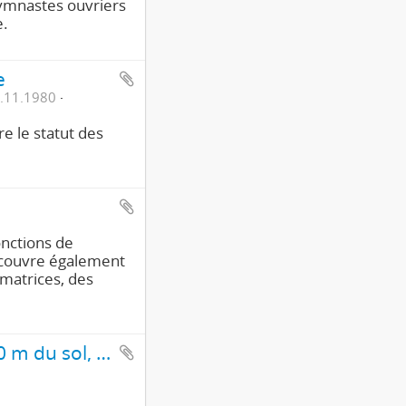
gymnastes ouvriers
e.
e
1.11.1980
e le statut des
onctions de
l couvre également
matrices, des
Entre ciel et terre. [Berne: ouvrier à 30 m du sol, Cathédrale]