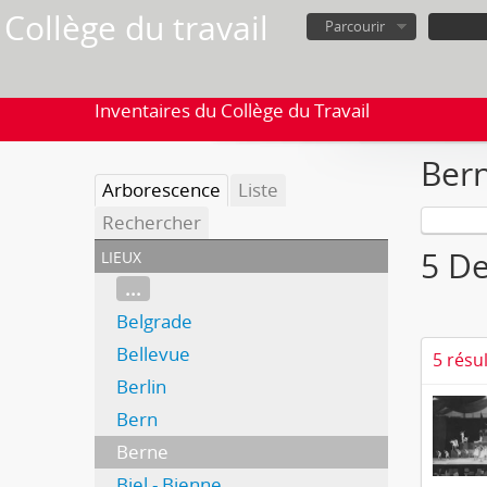
Collège du travail
Parcourir
Inventaires du Collège du Travail
Ber
Arborescence
Liste
Rechercher
lieux
5 De
...
Belgrade
Bellevue
5 résu
Berlin
Bern
Berne
Biel - Bienne