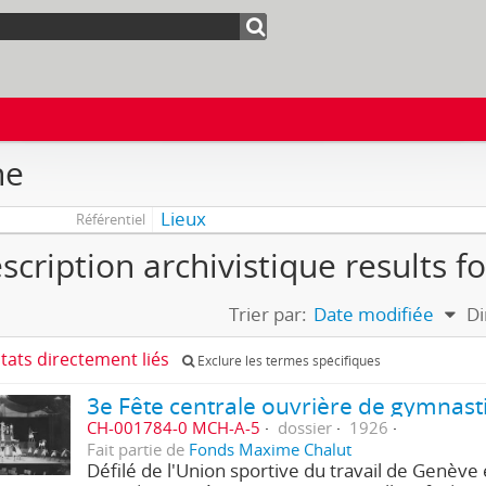
ne
Lieux
Référentiel
scription archivistique results f
Trier par:
Date modifiée
Di
ltats directement liés
Exclure les termes spécifiques
CH-001784-0 MCH-A-5
dossier
1926
Fait partie de
Fonds Maxime Chalut
Défilé de l'Union sportive du travail de Genève 