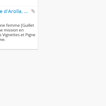
[L. Tronchet, Guillet et Marina au pigne d'Arolla, agents de liaison de la Résistance]
ne femme [Guillet
ne mission en
 Vignettes et Pigne
nne.