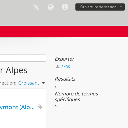
Ouverture de session
Exporter
or Alpes
SKOS
Résultats
rection:
Croissant
2
Nombre de termes
spécifiques
Vassieux-en-Vercors, vue générale et Chaîne du Veymont (Alpes)
0