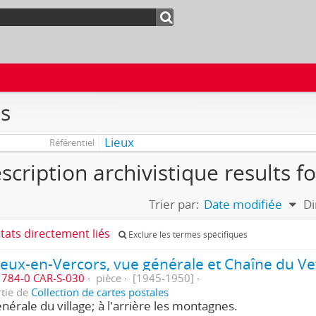
s
Lieux
Référentiel
scription archivistique results f
Trier par:
Date modifiée
Di
ltats directement liés
Exclure les termes spécifiques
784-0 CAR-S-030
pièce
[1945-1950]
rtie de
Collection de cartes postales
nérale du village; à l'arrière les montagnes.