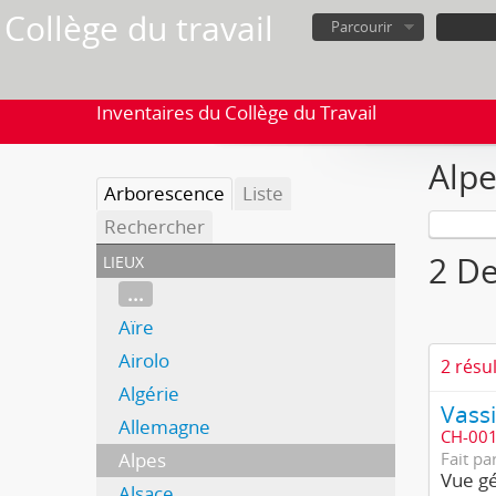
Collège du travail
Parcourir
Inventaires du Collège du Travail
Alpe
Arborescence
Liste
Rechercher
lieux
2 De
...
Aïre
Airolo
2 résu
Algérie
Allemagne
CH-001
Alpes
Fait pa
Vue gé
Alsace