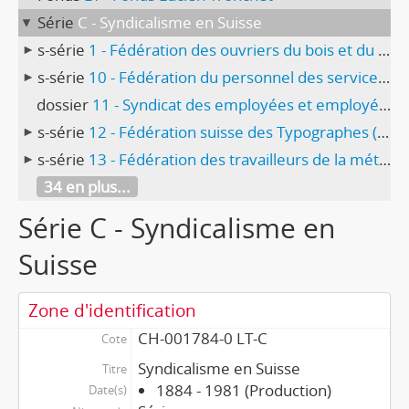
Série
C - Syndicalisme en Suisse
s-série
1 - Fédération des ouvriers du bois et du bâtiment (FOBB)
s-série
10 - Fédération du personnel des services publics (VPOD)
dossier
11 - Syndicat des employées et employés de bureau et de magasin, Genève
s-série
12 - Fédération suisse des Typographes (FST)
s-série
13 - Fédération des travailleurs de la métallurgie et de l’horlogerie (FTMH, anc. FOMH)
34 en plus...
Série C - Syndicalisme en
Suisse
Zone d'identification
CH-001784-0 LT-C
Cote
Syndicalisme en Suisse
Titre
1884 - 1981 (Production)
Date(s)