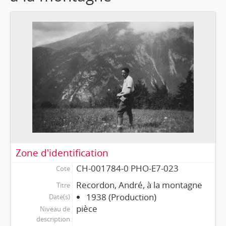
Zone d'identification
CH-001784-0 PHO-E7-023
Cote
Recordon, André, à la montagne
Titre
1938 (Production)
Date(s)
pièce
Niveau de
description