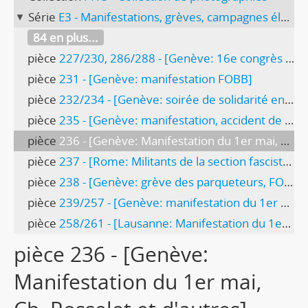
Série
E3 - Manifestations, grèves, campagnes électorales
84 en plus...
pièce
227/230, 286/288 - [Genève: 16e congrès FOBB, exposition "20 ans de conquête sociale"]
pièce
231 - [Genève: manifestation FOBB]
pièce
232/234 - [Genève: soirée de solidarité envers les victimes de Marcinelle (Belgique)]
pièce
235 - [Genève: manifestation, accident de chantier]
pièce
236 - [Genève: Manifestation du 1er mai, Ch. Rosselet et d'autres]
pièce
237 - [Rome: Militants de la section fasciste de Genève]
pièce
238 - [Genève: grève des parqueteurs, FOBB, 1936]
pièce
239/257 - [Genève: manifestation du 1er Mai 1936]
pièce
258/261 - [Lausanne: Manifestation du 1er mai 1936]
pièce 236 - [Genève:
Manifestation du 1er mai,