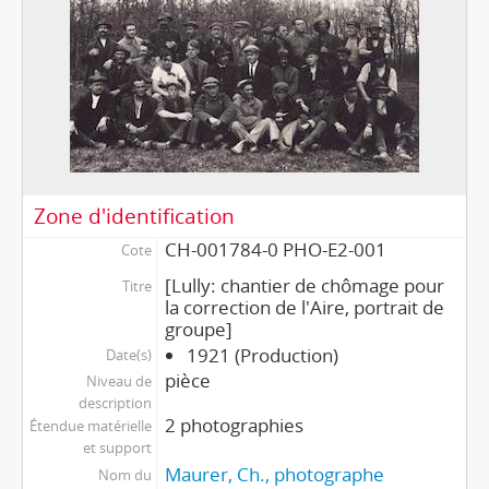
Zone d'identification
CH-001784-0 PHO-E2-001
Cote
[Lully: chantier de chômage pour
Titre
la correction de l'Aire, portrait de
groupe]
1921 (Production)
Date(s)
pièce
Niveau de
description
2 photographies
Étendue matérielle
et support
Maurer, Ch., photographe
Nom du