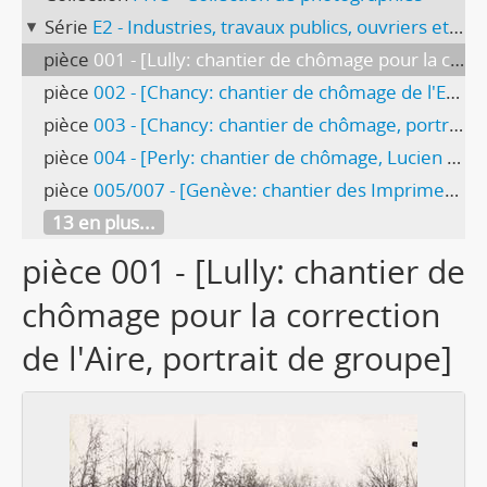
Série
E2 - Industries, travaux publics, ouvriers et ouvrières
pièce
001 - [Lully: chantier de chômage pour la correction de l'Aire, portrait de groupe]
pièce
002 - [Chancy: chantier de chômage de l'Etat, portrait de groupe]
pièce
003 - [Chancy: chantier de chômage, portrait de groupe]
pièce
004 - [Perly: chantier de chômage, Lucien Tronchet et 3 collègues]
pièce
005/007 - [Genève: chantier des Imprimeries populaires, rue de Lausanne 37-39]
13 en plus...
pièce 001 - [Lully: chantier de
chômage pour la correction
de l'Aire, portrait de groupe]