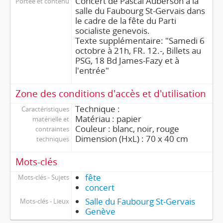
Concert de Pascal Auberson à la
Portée et contenu
salle du Faubourg St-Gervais dans
le cadre de la fête du Parti
socialiste genevois.
Texte supplémentaire: "Samedi 6
octobre à 21h, FR. 12.-, Billets au
PSG, 18 Bd James-Fazy et à
l'entrée"
Zone des conditions d'accès et d'utilisation
Technique :
Caractéristiques
Matériau : papier
matérielle et
Couleur : blanc, noir, rouge
contraintes
Dimension (HxL) : 70 x 40 cm
techniques
Mots-clés
fête
Mots-clés - Sujets
concert
Salle du Faubourg St-Gervais
Mots-clés - Lieux
Genève