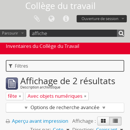
Collège du travail
Ouverture de session
Parcourir
Inventaires du Collège du Travail
Filtres
Affichage de 2 résultats
Description archivistique
fête
Avec objets numériques
Options de recherche avancée
Aperçu avant impression
Affichage :
Trier par:
Cote
Direction:
Croissant