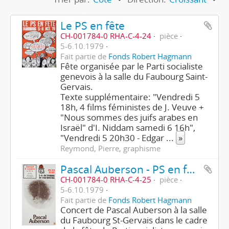
Le PS en fête
CH-001784-0 RHA-C-4-24
pièce
5-6.10.1979
Fait partie de
Fonds Robert Hagmann
Fête organisée par le Parti socialiste
genevois à la salle du Faubourg Saint-
Gervais.
Texte supplémentaire: "Vendredi 5
18h, 4 films féministes de J. Veuve +
"Nous sommes des juifs arabes en
Israël" d'I. Niddam samedi 6 16h",
"Vendredi 5 20h30 - Edgar
...
»
Reymond, Pierre, graphisme
Pascal Auberson - PS en fête
CH-001784-0 RHA-C-4-25
pièce
5-6.10.1979
Fait partie de
Fonds Robert Hagmann
Concert de Pascal Auberson à la salle
du Faubourg St-Gervais dans le cadre