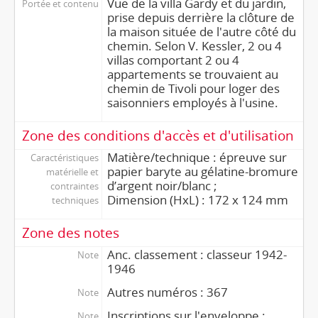
Vue de la villa Gardy et du jardin,
Portée et contenu
prise depuis derrière la clôture de
la maison située de l'autre côté du
chemin. Selon V. Kessler, 2 ou 4
villas comportant 2 ou 4
appartements se trouvaient au
chemin de Tivoli pour loger des
saisonniers employés à l'usine.
Zone des conditions d'accès et d'utilisation
Matière/technique : épreuve sur
Caractéristiques
papier baryte au gélatine-bromure
matérielle et
d’argent noir/blanc ;
contraintes
Dimension (HxL) : 172 x 124 mm
techniques
Zone des notes
Anc. classement : classeur 1942-
Note
1946
Autres numéros : 367
Note
Inscriptions sur l'enveloppe :
Note