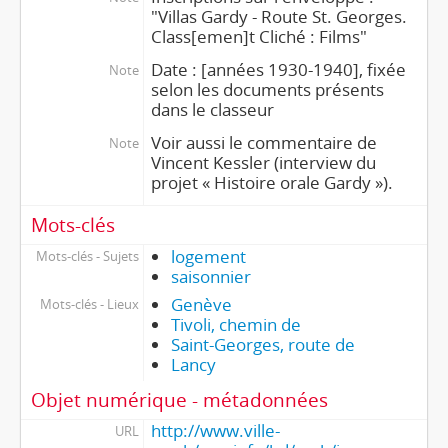
"Villas Gardy - Route St. Georges.
Class[emen]t Cliché : Films"
Date : [années 1930-1940], fixée
Note
selon les documents présents
dans le classeur
Voir aussi le commentaire de
Note
Vincent Kessler (interview du
projet « Histoire orale Gardy »).
Mots-clés
logement
Mots-clés - Sujets
saisonnier
Genève
Mots-clés - Lieux
Tivoli, chemin de
Saint-Georges, route de
Lancy
Objet numérique - métadonnées
http://www.ville-
URL