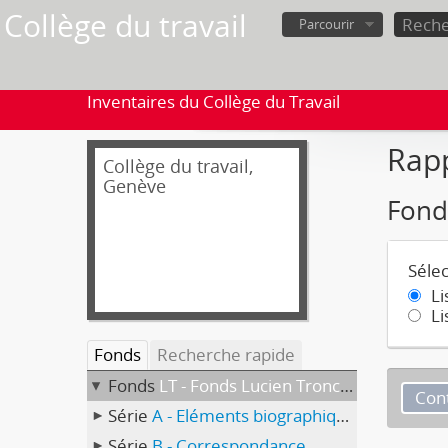
Collège du travail
Parcourir
Inventaires du Collège du Travail
Rap
Collège du travail,
Genève
Fond
Sélec
Li
Li
Fonds
Recherche rapide
Fonds
LT - Fonds Lucien Tronchet
Série
A - Eléments biographiques
Série
B - Correspondance