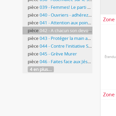
pièce
039 - Femmes! Le parti qui depuis sa création a réclamé vos droits. Socialiste N° 2
pièce
040 - Ouvriers - adhérez aux Centres d'Education ouvrière
Zone 
pièce
041 - Attention aux pointes qui traînent
pièce
042 - A chacun son devoir !
pièce
043 - Protéger la main au travail
pièce
044 - Contre l'initiative Schwarzenbach
pièce
045 - Grève Murer
Étendue
pièce
046 - Faites face aux Jésuites et aux équivoques jésuitiques
4 en plus...
Zone 