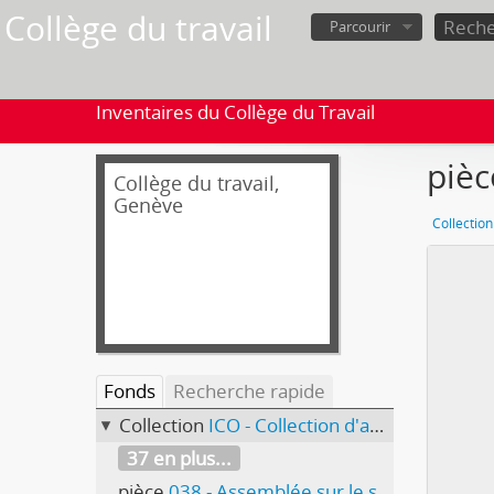
Collège du travail
Parcourir
Inventaires du Collège du Travail
pièc
Collège du travail,
Genève
Collection
Fonds
Recherche rapide
Collection
ICO - Collection d'affiches
37 en plus...
pièce
038 - Assemblée sur le suffrage féminin