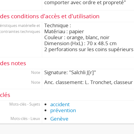
comporter avec ordre et propreté"
des conditions d'accès et d'utilisation
Technique :
éristiques matérielle et
Matériau : papier
contraintes techniques
Couleur : orange, blanc, noir
Dimension (HxL) : 70 x 48.5 cm
2 perforations sur les coins supérieurs
des notes
Signature: "Salchli J[r]"
Note
Anc. classement: L. Tronchet, classeur
Note
clés
accident
Mots-clés - Sujets
prévention
Genève
Mots-clés - Lieux