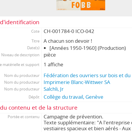
d'identification
CH-001784-0 ICO-042
Cote
A chacun son devoir !
Titre
[Années 1950-1960] (Production)
Date(s)
pièce
Niveau de description
1 affiche
 matérielle et support
Fédération des ouvriers sur bois et d
Nom du producteur
Imprimerie Blanc-Wittwer SA
Nom du producteur
Salchli, Jr
Nom du producteur
Collège du travail, Genève
Dépôt
du contenu et de la structure
Campagne de prévention.
Portée et contenu
Texte supplémentaire: "A l'entreprise 
vestiaires spacieux et bien aérés - Aux