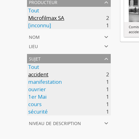
producteur
Tout
Microfilmax SA
2
[inconnu]
1
Comit
accide
nom
lieu
sujet
Tout
accident
2
manifestation
1
ouvrier
1
1er Mai
1
cours
1
sécurité
1
niveau de description