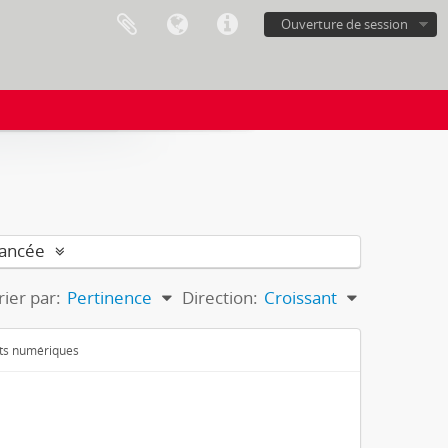
Ouverture de session
vancée
rier par:
Pertinence
Direction:
Croissant
ets numériques