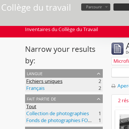
Collège du travail
Parcourir
Inventaires du Collège du Travail
Narrow your results
D
by:
Microf
langue
Fichiers uniques
2
Aperç
Français
2
fait partie de
2 ré
Tout
Collection de photographies
1
Fonds de photographies FOBB
1