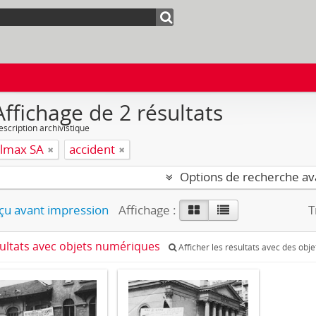
Affichage de 2 résultats
escription archivistique
ilmax SA
accident
Options de recherche a
u avant impression
Affichage :
T
sultats avec objets numériques
Afficher les résultats avec des obj