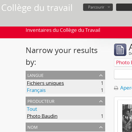
Collège du travail
Parcourir
Inventaires du Collège du Travail
Narrow your results
D
by:
Photo 
langue
Fichiers uniques
1
Aperç
Français
1
producteur
Tout
Photo Baudin
1
nom