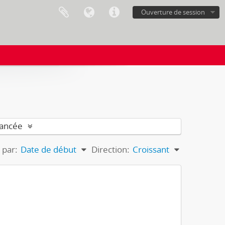
Ouverture de session
vancée
 par:
Date de début
Direction:
Croissant