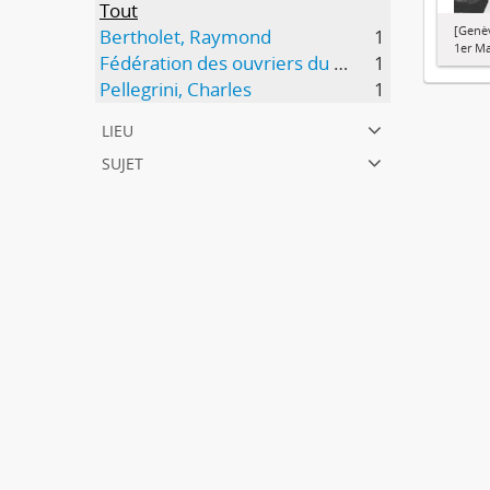
Tout
[Genè
Bertholet, Raymond
1
1er Ma
Fédération des ouvriers du bois et du bâtiment (FOBB)
1
Pellegrini, Charles
1
lieu
sujet