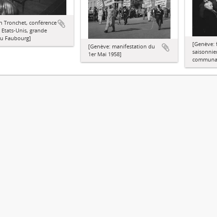
n Tronchet, conférence
s Etats-Unis, grande
du Faubourg]
[Genève: 
[Genève: manifestation du
saisonnie
1er Mai 1958]
communale