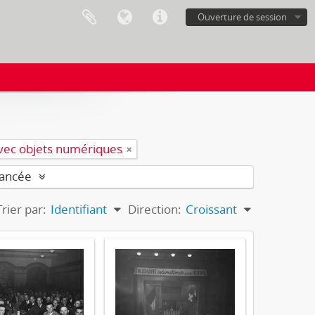
Ouverture de session
vec objets numériques
vancée
Trier par:
Identifiant
Direction:
Croissant