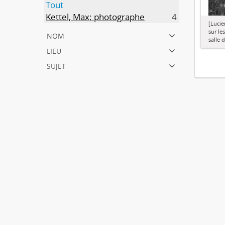
Tout
Kettel, Max; photographe
4
[Lucie
sur le
nom
salle 
lieu
sujet