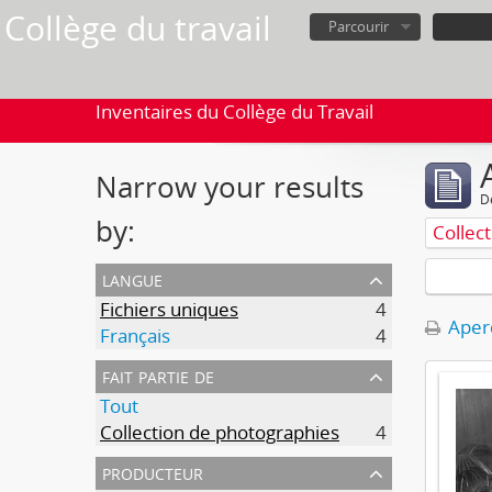
Collège du travail
Parcourir
Inventaires du Collège du Travail
Narrow your results
D
by:
Collec
langue
Fichiers uniques
4
Aperç
Français
4
fait partie de
Tout
Collection de photographies
4
producteur