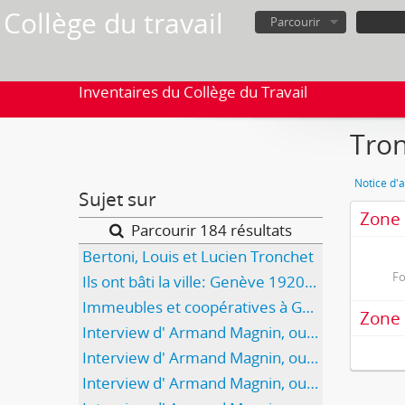
Collège du travail
Parcourir
Inventaires du Collège du Travail
Tron
Notice d'a
Sujet sur
Zone 
Parcourir 184 résultats
Bertoni, Louis et Lucien Tronchet
Fo
Ils ont bâti la ville: Genève 1920-1940: Ouvriers et artisans racontent
Immeubles et coopératives à Genève
Zone 
Interview d' Armand Magnin, ouvrier, puis journaliste, militant du Parti du travail (1ère partie/4)
Interview d' Armand Magnin, ouvrier, puis journaliste, militant du Parti du travail (2e partie/4)
Interview d' Armand Magnin, ouvrier, puis journaliste, militant du Parti du travail (3e partie/4)