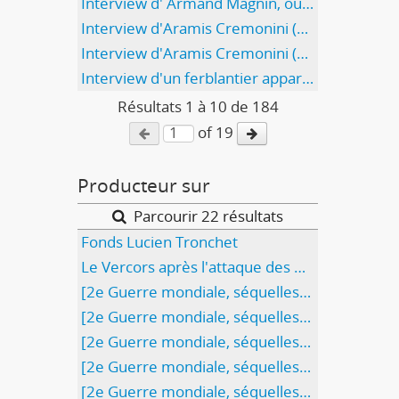
Interview d' Armand Magnin, ouvrier, puis journaliste, militant du Parti du travail (4e partie/4)
Interview d'Aramis Cremonini (1ère partie/2)
Interview d'Aramis Cremonini (2ème partie/2)
Interview d'un ferblantier appareilleur - Alex Burtin, Personnage R (1ère partie/2)
Résultats
1
à
10
de 184
of 19
Producteur sur
Parcourir 22 résultats
Fonds Lucien Tronchet
Le Vercors après l'attaque des Allemands
[2e Guerre mondiale, séquelles: St-Etienne-Lyon; Chêne-Bougeries "Aidons l'Italie"]
[2e Guerre mondiale, séquelles: canal, Italie]
[2e Guerre mondiale, séquelles: pont détruit, Lyon?]
[2e Guerre mondiale, séquelles: village, groupe de personnes, cimetière]
[2e Guerre mondiale, séquelles: village, groupe de personnes]