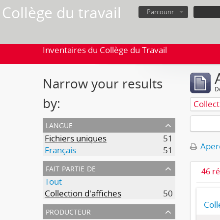
Collège du travail
Parcourir
Inventaires du Collège du Travail
Narrow your results
D
by:
Collect
langue
Fichiers uniques
51
Aperç
Français
51
fait partie de
46 r
Tout
Collection d'affiches
50
Coll
producteur