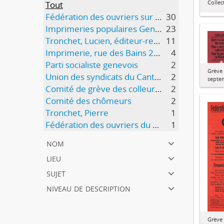
Collec
Tout
Fédération des ouvriers sur bois et du bâtiment (FOBB)
30
Imprimeries populaires Genève
23
Tronchet, Lucien, éditeur-responsable
11
Imprimerie, rue des Bains 23, Genève
4
Parti socialiste genevois
2
Grève 
Union des syndicats du Canton de Genève
2
septe
Comité de grève des colleurs de papiers peints
2
Comité des chômeurs
2
Tronchet, Pierre
1
Fédération des ouvriers du bois et du bâtiment (FOBB)
1
nom
lieu
sujet
niveau de description
Grève 