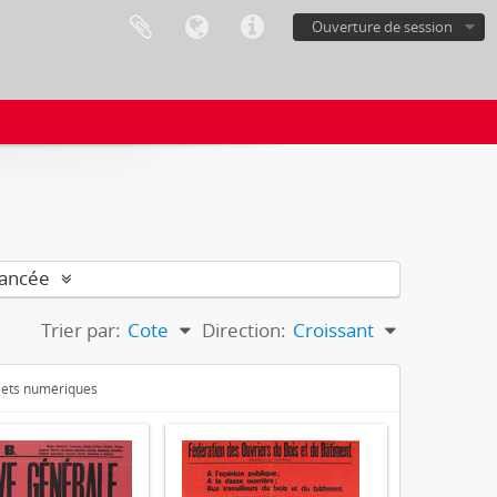
Ouverture de session
vancée
Trier par:
Cote
Direction:
Croissant
bjets numériques