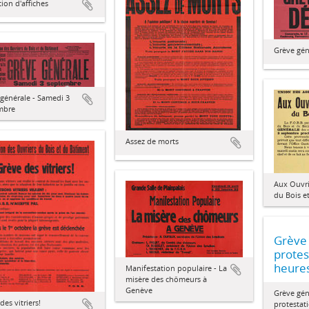
tion d'affiches
Grève gén
générale - Samedi 3
mbre
Assez de morts
Aux Ouvrie
du Bois e
Grève
protes
heure
Manifestation populaire - La
misère des chômeurs à
Genève
Grève gén
des vitriers!
protestat