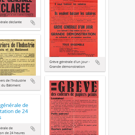
érale déclarée
Grève générale d'un jour -
Grande démonstration
rs de l'Industrie
t du Bâtiment
 générale de
tation de 24
s
érale de
ion de 24 heures