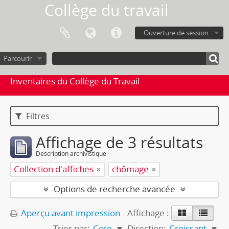
Collège du travail
Ouverture de session
Parcourir
Inventaires du Collège du Travail
Filtres
Affichage de 3 résultats
Description archivistique
Collection d'affiches
chômage
Options de recherche avancée
Aperçu avant impression
Affichage :
Trier par:
Cote
Direction:
Croissant