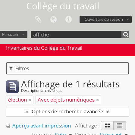
Collège du travail
Ouverture de session
Parcourir
Inventaires du Collège du Travail
Filtres
Affichage de 1 résultats
Description archivistique
élection
Avec objets numériques
Options de recherche avancée
Aperçu avant impression
Affichage :
Trier par:
Cote
Direction:
Croissant