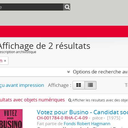
Affichage de 2 résultats
escription archivistique
on
Options de recherche a
u avant impression
Affichage :
T
sultats avec objets numériques
Afficher les résultats avec des obj
Votez pour Busino - Candidat soc
CH-001784-0 RHA-C-4-09
pièce
[1975]
Fait partie de
Fonds Robert Hagmann