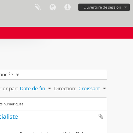
Ouverture de session
vancée
rier par:
Date de fin
Direction:
Croissant
ets numériques
ialiste