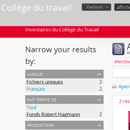
Collège du travail
Parcourir
Inventaires du Collège du Travail
Narrow your results
D
by:
électi
langue
Fichiers uniques
2
Aperç
Français
2
fait partie de
2 ré
Tout
Fonds Robert Hagmann
2
producteur